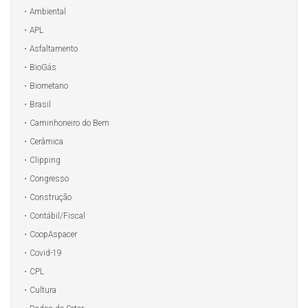
Ambiental
APL
Asfaltamento
BioGás
Biometano
Brasil
Caminhoneiro do Bem
Cerâmica
Clipping
Congresso
Construção
Contábil/Fiscal
CoopAspacer
Covid-19
CPL
Cultura