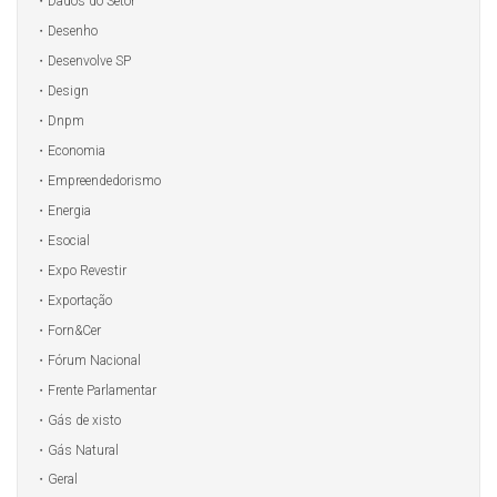
Dados do Setor
Desenho
Desenvolve SP
Design
Dnpm
Economia
Empreendedorismo
Energia
Esocial
Expo Revestir
Exportação
Forn&Cer
Fórum Nacional
Frente Parlamentar
Gás de xisto
Gás Natural
Geral