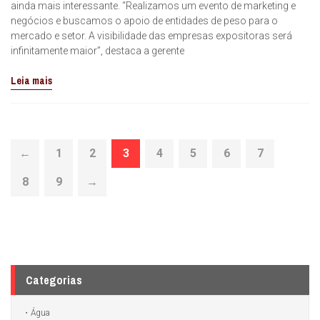
ainda mais interessante. “Realizamos um evento de marketing e
negócios e buscamos o apoio de entidades de peso para o
mercado e setor. A visibilidade das empresas expositoras será
infinitamente maior”, destaca a gerente
Leia mais
←
1
2
3
4
5
6
7
8
9
→
Categorias
Água