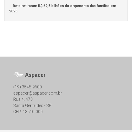
Bets retiraram R$ 62,5 bilhões do orçamento das famílias em
2025
Aspacer
(19) 3545-9600
aspacer@aspacer.com.br
Rua 4, 470
Santa Gertrudes - SP
CEP: 13510-000