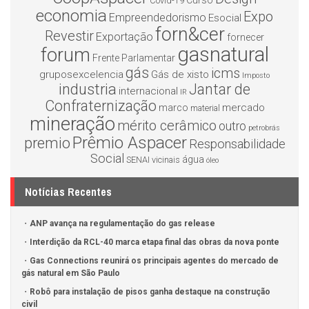
Curso
Covid-19
economia
Expo
Empreendedorismo
Esocial
forn&cer
Revestir
Exportação
fornecer
gasnatural
forum
Frente Parlamentar
gás
icms
gruposexcelencia
Gás de xisto
Imposto
industria
Jantar de
internacional
IR
Confraternização
mercado
marco
material
mineração
mérito cerâmico
outro
petrobrás
Prêmio Aspacer
premio
Responsabilidade
Social
água
SENAI
vicinais
óleo
Notícias Recentes
ANP avança na regulamentação do gas release
Interdição da RCL-40 marca etapa final das obras da nova ponte
Gas Connections reunirá os principais agentes do mercado de
gás natural em São Paulo
Robô para instalação de pisos ganha destaque na construção
civil