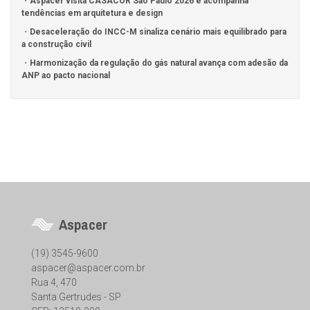
Aspacer visita CASACOR São Paulo 2026 e acompanha
tendências em arquitetura e design
Desaceleração do INCC-M sinaliza cenário mais equilibrado para
a construção civil
Harmonização da regulação do gás natural avança com adesão da
ANP ao pacto nacional
Aspacer
(19) 3545-9600
aspacer@aspacer.com.br
Rua 4, 470
Santa Gertrudes - SP