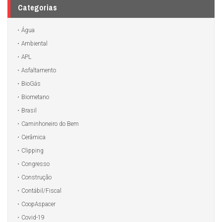
Categorias
Água
Ambiental
APL
Asfaltamento
BioGás
Biometano
Brasil
Caminhoneiro do Bem
Cerâmica
Clipping
Congresso
Construção
Contábil/Fiscal
CoopAspacer
Covid-19