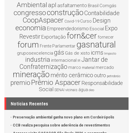
Ambiental
apl
asfaltamento
Brasil
Comgás
construção
congresso
Contabilidade
CoopAspacer
Design
Curso
Covid-19
economia
Expo
Empreendedorismo
Esocial
forn&cer
Revestir
Exportação
fornecer
gasnatural
forum
Frente Parlamentar
gás
icms
gruposexcelencia
Gás de xisto
Imposto
industria
Jantar de
internacional
IR
Confraternização
mercado
marco
material
mineração
mérito cerâmico
outro
petrobrás
Prêmio Aspacer
premio
Responsabilidade
Social
água
SENAI
vicinais
óleo
Notícias Recentes
Preservação ambiental ganha novo plano em Cordeirópolis
CCB realiza pesquisa sobre aderência de revestimentos