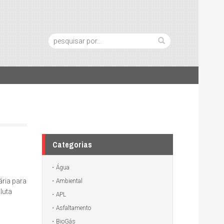
Pesquisa:
Categorias
Água
ria para
Ambiental
luta
APL
Asfaltamento
BioGás