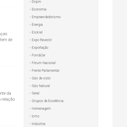
Dnpm
Economia
Empreendedorismo
Energia
Esocial
anças
rtem de
Expo Revestir
Exportação
Forn&Cer
Fórum Nacional
Frente Parlamentar
Gás de xisto
Gás Natural
ente da
Geral
 relação
Grupos de Excelência
Homenagem
Icms
Indústria