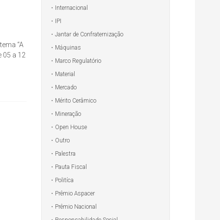
Internacional
IPI
Jantar de Confraternização
 tema “A
Máquinas
e 05 a 12
Marco Regulatório
Material
Mercado
Mérito Cerâmico
Mineração
Open House
Outro
Palestra
Pauta Fiscal
Politíca
Prêmio Aspacer
Prêmio Nacional