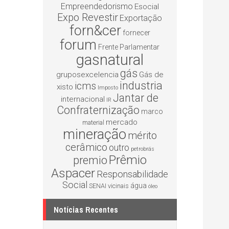
Empreendedorismo
Esocial
Expo Revestir
Exportação
forn&cer
fornecer
forum
Frente Parlamentar
gasnatural
gás
gruposexcelencia
Gás de
industria
icms
xisto
Imposto
Jantar de
internacional
IR
Confraternização
marco
mercado
material
mineração
mérito
cerâmico
outro
petrobrás
Prêmio
premio
Aspacer
Responsabilidade
Social
água
SENAI
vicinais
óleo
Notícias Recentes