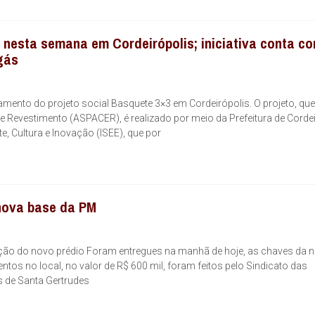
 nesta semana em Cordeirópolis; iniciativa conta c
gás
amento do projeto social Basquete 3×3 em Cordeirópolis. O projeto, qu
Revestimento (ASPACER), é realizado por meio da Prefeitura de Cordei
e, Cultura e Inovação (ISEE), que por
nova base da PM
ação do novo prédio Foram entregues na manhã de hoje, as chaves da 
entos no local, no valor de R$ 600 mil, foram feitos pelo Sindicato das
s de Santa Gertrudes