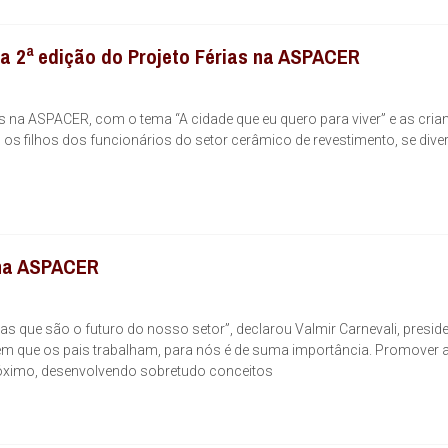
a 2ª edição do Projeto Férias na ASPACER
ias na ASPACER, com o tema “A cidade que eu quero para viver” e as cri
 os filhos dos funcionários do setor cerâmico de revestimento, se dive
 na ASPACER
s que são o futuro do nosso setor”, declarou Valmir Carnevali, presid
m que os pais trabalham, para nós é de suma importância. Promover a
 próximo, desenvolvendo sobretudo conceitos