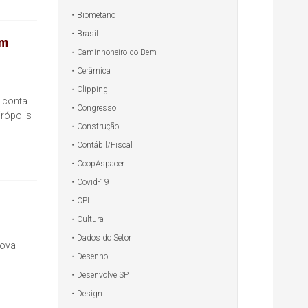
Biometano
Brasil
om
Caminhoneiro do Bem
Cerâmica
Clipping
e conta
Congresso
rópolis
Construção
Contábil/Fiscal
CoopAspacer
Covid-19
CPL
Cultura
Dados do Setor
nova
Desenho
Desenvolve SP
Design