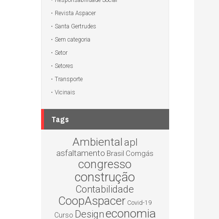
Responsabilidade Social
Revista Aspacer
Santa Gertrudes
Sem categoria
Setor
Setores
Transporte
Vicinais
Tags
Ambiental
apl
asfaltamento
Brasil
Comgás
congresso
construção
Contabilidade
CoopAspacer
Covid-19
economia
Design
Curso