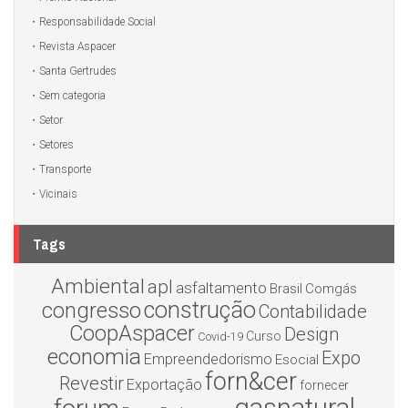
Responsabilidade Social
Revista Aspacer
Santa Gertrudes
Sem categoria
Setor
Setores
Transporte
Vicinais
Tags
Ambiental
apl
asfaltamento
Brasil
Comgás
construção
congresso
Contabilidade
CoopAspacer
Design
Curso
Covid-19
economia
Expo
Empreendedorismo
Esocial
forn&cer
Revestir
Exportação
fornecer