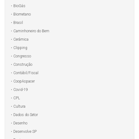
BioGás
Biometano
Brasil
Caminhoneiro do Bem
Cerâmica
Clipping
Congresso
Construção
Contábil/Fiscal
CoopAspacer
Covid-19
CPL
Cultura
Dados do Setor
Desenho
Desenvolve SP