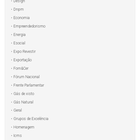
Design
Dnpm
Economia
Empreendedorismo
Energia
Esocial
Expo Revestir
Exportação
Forn&Cer
Fórum Nacional
Frente Parlamentar
Gás de xisto
Gás Natural
Geral
Grupos de Excelência
Homenagem
Icms