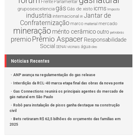
gasnatural
forum
Frente Parlamentar
gás
icms
gruposexcelencia
Gás de xisto
Imposto
industria
Jantar de
internacional
IR
Confraternização
mercado
marco
material
mineração
mérito cerâmico
outro
petrobrás
Prêmio Aspacer
premio
Responsabilidade
Social
água
SENAI
vicinais
óleo
Notícias Recentes
ANP avança na regulamentação do gas release
Interdição da RCL-40 marca etapa final das obras da nova ponte
Gas Connections reunirá os principais agentes do mercado de
gás natural em São Paulo
Robô para instalação de pisos ganha destaque na construção
civil
Bets retiraram R$ 62,5 bilhões do orçamento das famílias em
2025