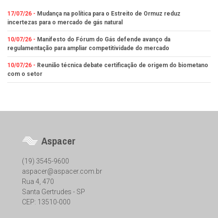
17/07/26 -
Mudança na política para o Estreito de Ormuz reduz
incertezas para o mercado de gás natural
10/07/26 -
Manifesto do Fórum do Gás defende avanço da
regulamentação para ampliar competitividade do mercado
10/07/26 -
Reunião técnica debate certificação de origem do biometano
com o setor
Aspacer
(19) 3545-9600
aspacer@aspacer.com.br
Rua 4, 470
Santa Gertrudes - SP
CEP: 13510-000