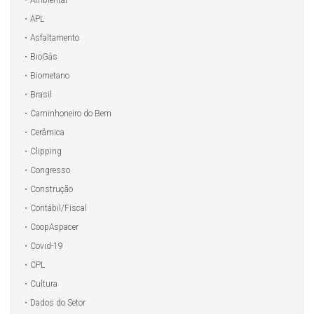
APL
Asfaltamento
BioGás
Biometano
Brasil
Caminhoneiro do Bem
Cerâmica
Clipping
Congresso
Construção
Contábil/Fiscal
CoopAspacer
Covid-19
CPL
Cultura
Dados do Setor