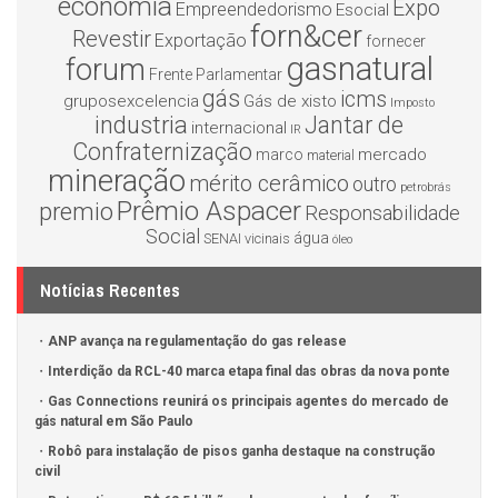
economia
Expo
Empreendedorismo
Esocial
forn&cer
Revestir
Exportação
fornecer
gasnatural
forum
Frente Parlamentar
gás
icms
gruposexcelencia
Gás de xisto
Imposto
industria
Jantar de
internacional
IR
Confraternização
mercado
marco
material
mineração
mérito cerâmico
outro
petrobrás
Prêmio Aspacer
premio
Responsabilidade
Social
água
SENAI
vicinais
óleo
Notícias Recentes
ANP avança na regulamentação do gas release
Interdição da RCL-40 marca etapa final das obras da nova ponte
Gas Connections reunirá os principais agentes do mercado de
gás natural em São Paulo
Robô para instalação de pisos ganha destaque na construção
civil