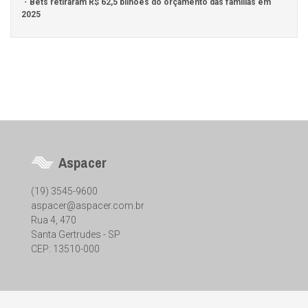
Bets retiraram R$ 62,5 bilhões do orçamento das famílias em
2025
Aspacer
(19) 3545-9600
aspacer@aspacer.com.br
Rua 4, 470
Santa Gertrudes - SP
CEP: 13510-000