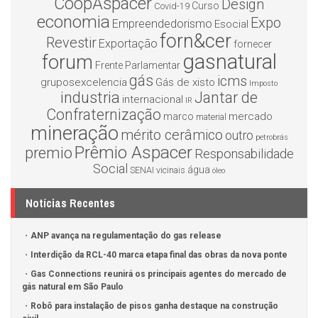
CoopAspacer
Design
Curso
Covid-19
economia
Expo
Empreendedorismo
Esocial
forn&cer
Revestir
Exportação
fornecer
gasnatural
forum
Frente Parlamentar
gás
icms
gruposexcelencia
Gás de xisto
Imposto
industria
Jantar de
internacional
IR
Confraternização
mercado
marco
material
mineração
mérito cerâmico
outro
petrobrás
Prêmio Aspacer
premio
Responsabilidade
Social
água
SENAI
vicinais
óleo
Notícias Recentes
ANP avança na regulamentação do gas release
Interdição da RCL-40 marca etapa final das obras da nova ponte
Gas Connections reunirá os principais agentes do mercado de
gás natural em São Paulo
Robô para instalação de pisos ganha destaque na construção