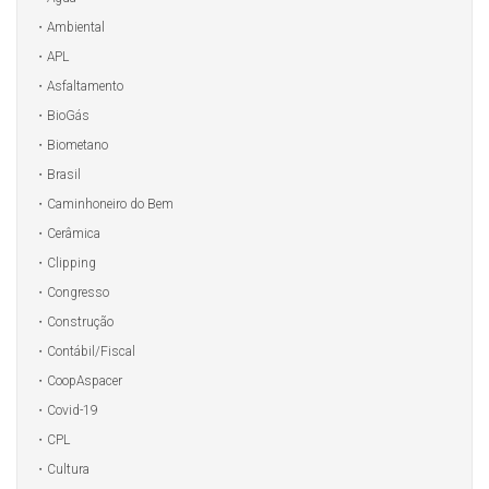
Ambiental
APL
Asfaltamento
BioGás
Biometano
Brasil
Caminhoneiro do Bem
Cerâmica
Clipping
Congresso
Construção
Contábil/Fiscal
CoopAspacer
Covid-19
CPL
Cultura