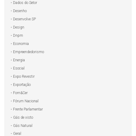
Dados do Setor
Desenho
Desenvolve SP
Design
Dnpm
Economia
Empreendedorismo
Energia
Esocial
Expo Revestir
Exportação
Forn&Cer
Fórum Nacional
Frente Parlamentar
Gás de xisto
Gás Natural
Geral