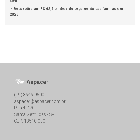
civil
Bets retiraram R$ 62,5 bilhões do orçamento das famílias em
2025
Aspacer
(19) 3545-9600
aspacer@aspacer.com.br
Rua 4, 470
Santa Gertrudes - SP
CEP: 13510-000