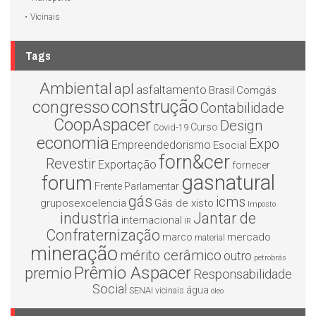
Vicinais
Tags
Ambiental
apl
asfaltamento
Brasil
Comgás
construção
congresso
Contabilidade
CoopAspacer
Design
Curso
Covid-19
economia
Expo
Empreendedorismo
Esocial
forn&cer
Revestir
Exportação
fornecer
gasnatural
forum
Frente Parlamentar
gás
icms
gruposexcelencia
Gás de xisto
Imposto
industria
Jantar de
internacional
IR
Confraternização
mercado
marco
material
mineração
mérito cerâmico
outro
petrobrás
Prêmio Aspacer
premio
Responsabilidade
Social
água
SENAI
vicinais
óleo