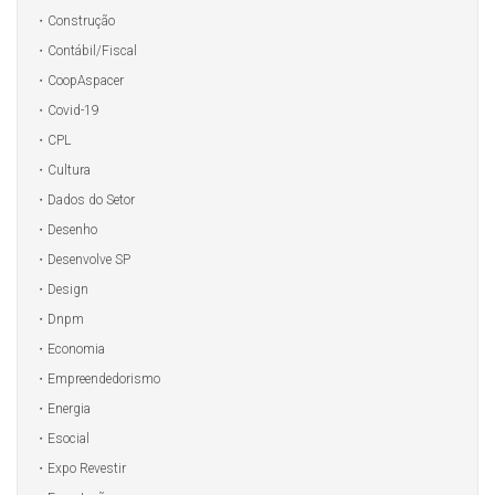
Construção
Contábil/Fiscal
CoopAspacer
Covid-19
CPL
Cultura
Dados do Setor
Desenho
Desenvolve SP
Design
Dnpm
Economia
Empreendedorismo
Energia
Esocial
Expo Revestir