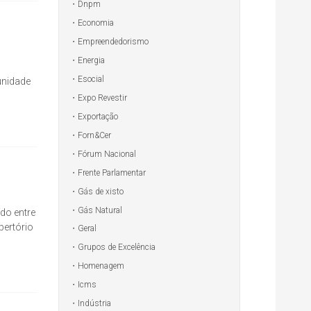
Dnpm
Economia
Empreendedorismo
Energia
Esocial
unidade
Expo Revestir
Exportação
Forn&Cer
Fórum Nacional
Frente Parlamentar
Gás de xisto
Gás Natural
do entre
pertório
Geral
Grupos de Excelência
Homenagem
Icms
Indústria