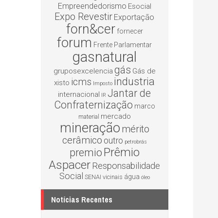
Empreendedorismo
Esocial
Expo Revestir
Exportação
forn&cer
fornecer
forum
Frente Parlamentar
gasnatural
gás
gruposexcelencia
Gás de
industria
icms
xisto
Imposto
Jantar de
internacional
IR
Confraternização
marco
mercado
material
mineração
mérito
cerâmico
outro
petrobrás
Prêmio
premio
Aspacer
Responsabilidade
Social
água
SENAI
vicinais
óleo
Notícias Recentes