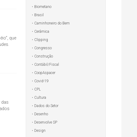
Biometano
Brasil
Caminhoneiro do Bem
Cerâmica
éio”, que
Clipping
udes.
Congresso
Construção
Contábil/Fiscal
CoopAspacer
Covid-19
CPL
Cultura
r das
Dados do Setor
zados
Desenho
Desenvolve SP
Design