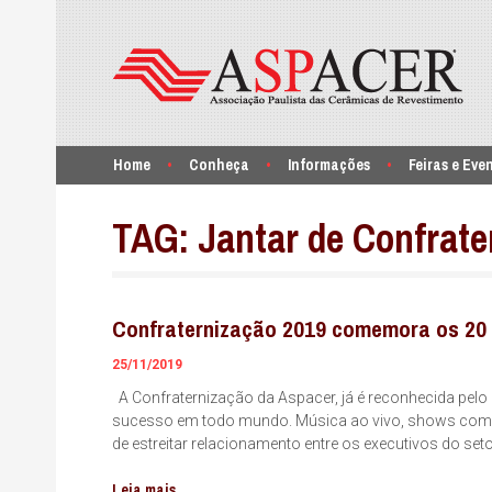
Home
Conheça
Informações
Feiras e Eve
TAG:
Jantar de Confrate
Confraternização 2019 comemora os 20
25/11/2019
A Confraternização da Aspacer, já é reconhecida pel
sucesso em todo mundo. Música ao vivo, shows com ar
de estreitar relacionamento entre os executivos do se
Leia mais