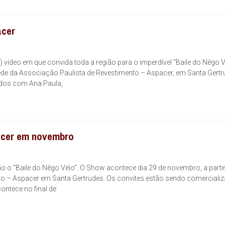
acer
 vídeo em que convida toda a região para o imperdível “Baile do Nêgo V
sede da Associação Paulista de Revestimento – Aspacer, em Santa Gertr
ados com Ana Paula,
acer em novembro
ão o “Baile do Nêgo Véio”. O Show acontece dia 29 de novembro, a parti
to – Aspacer em Santa Gertrudes. Os convites estão sendo comerciali
ontece no final de