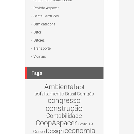
Responsabilidade Social
Revista Aspacer
Santa Gertrudes
Sem categoria
Setor
Setores
Transporte
Vicinais
Tags
Ambiental
apl
asfaltamento
Brasil
Comgás
congresso
construção
Contabilidade
CoopAspacer
Covid-19
economia
Design
Curso