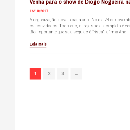
Venha para o show de Diogo Nogueira 
16/10/2017
A organização inova a cada ano. No dia 24 de novemb
os convidados. Todo ano, o traje social completo é exig
tão importante que seja seguido à “risca”, afirma Ana
Leia mais
1
2
3
→