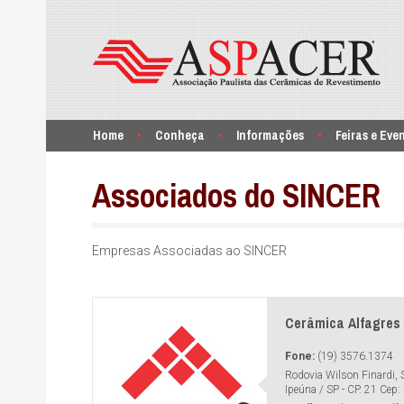
Home
Conheça
Informações
Feiras e Eve
Associados do SINCER
Empresas Associadas ao SINCER
Cerâmica Alfagres 
Fone:
(19) 3576.1374
Rodovia Wilson Finardi,
Ipeúna / SP - CP. 21 Cep