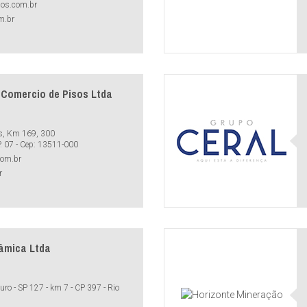
sos.com.br
m.br
 Comercio de Pisos Ltda
s, Km 169, 300
P. 07 - Cep: 13511-000
om.br
r
râmica Ltda
o - SP 127 - km 7 - CP 397 - Rio