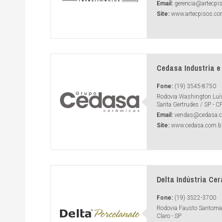
Email:
gerencia@artecpi
Site:
www.artecpisos.co
Cedasa Industria e
Fone:
(19) 3545-8750
Rodovia Washington Luí
Santa Gertrudes / SP - C
Email:
vendas@cedasa.c
Site:
www.cedasa.com.b
Delta Indústria Ce
Fone:
(19) 3522-3700
Rodovia Fausto Santomaur
Claro - SP