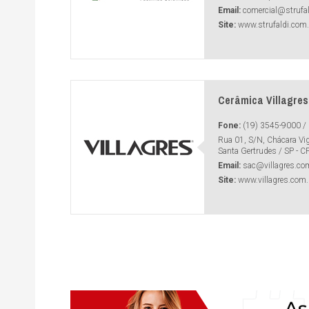
Email:
comercial@strufa
Site:
www.strufaldi.com.
Cerâmica Villagres
Fone:
(19) 3545-9000 / 
Rua 01, S/N, Chácara Vigo
Santa Gertrudes / SP - C
Email:
sac@villagres.co
Site:
www.villagres.com.