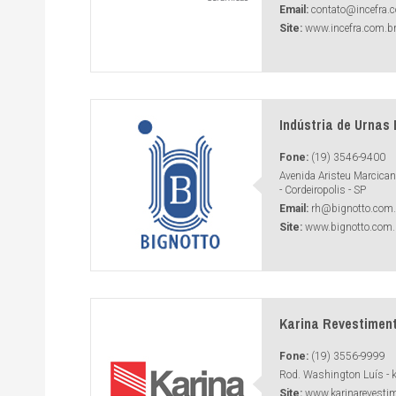
Email:
contato@incefra.
Site:
www.incefra.com.b
Indústria de Urnas
Fone:
(19) 3546-9400
Avenida Aristeu Marcicano,
- Cordeiropolis - SP
Email:
rh@bignotto.com.
Site:
www.bignotto.com.
Karina Revestimen
Fone:
(19) 3556-9999
Rod. Washington Luís -
Site:
www.karinarevesti