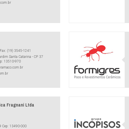
.com.br
Fax: (19) 3545-1241
ardim Santa Catarina - CP. 37
Cep: 13510-970
ramaco.com.br
om.br
ica Fragnani Ltda
 29 Cep: 13490-000