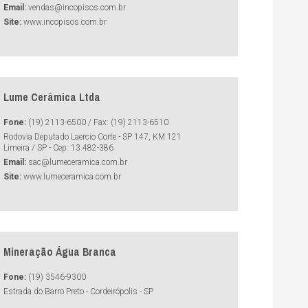
Email:
vendas@incopisos.com.br
Site:
www.incopisos.com.br
Lume Cerâmica Ltda
Fone:
(19) 2113-6500 / Fax: (19) 2113-6510
Rodovia Deputado Laercio Corte - SP 147, KM 121
Limeira / SP - Cep: 13.482-386
Email:
sac@lumeceramica.com.br
Site:
www.lumeceramica.com.br
Mineração Água Branca
Fone:
(19) 3546-9300
Estrada do Barro Preto - Cordeirópolis - SP