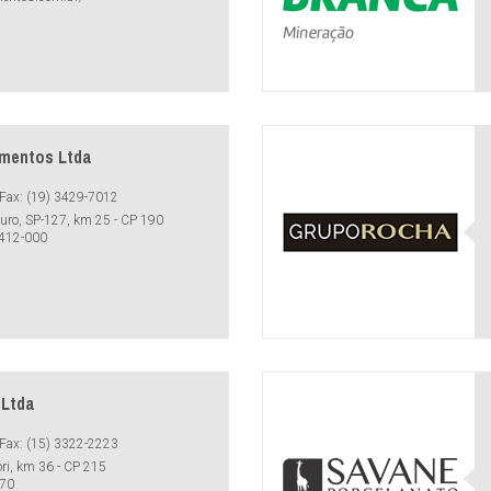
imentos Ltda
Fax: (19) 3429-7012
ro, SP-127, km 25 - CP 190
3412-000
 Ltda
Fax: (15) 3322-2223
ri, km 36 - CP 215
970