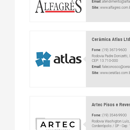
Email:
atendimento@alfa
Site:
www.alfagres.com.
Cerâmica Atlas Lt
Fone:
(19) 3673-9600
Rodovia Padre Donizetti
CEP: 13.710-000
Email:
faleconosco@cera
Site:
www.ceratlas.com.
Artec Pisos e Reve
Fone:
(19) 3546-9900
Rodovia Washigton Luís
Cordeirópolis / SP - Cep