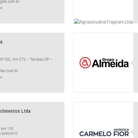
gres.com.br
br
da
, SP 332, Km 272 – Tambaú/SP –
tlas.com.br
br
stimentos Ltda
, km 155
: 13490-970