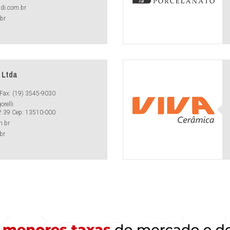
ldi.com.br
br
 Ltda
Fax: (19) 3545-9030
relli
P. 39 Cep: 13510-000
m.br
br