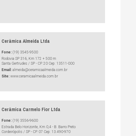
Cerâmica Almeida Ltda
Fone:
(19) 3545-9500
Rodovia SP 316, Km 172 + 500 m
Santa Gertrudes / SP - CP. 20 Cep: 13511-000
Email:
almeida@ceramicaalmeida.com.br
Site:
www.ceramicaalmeida.com.br
Cerâmica Carmelo Fior Ltda
Fone:
(19) 3556-9600
Estrada Belo Horizonte, Km 0,4 - B. Barro Preto
Cordeirópolis / SP - CP. 07 Cep: 13.490-970