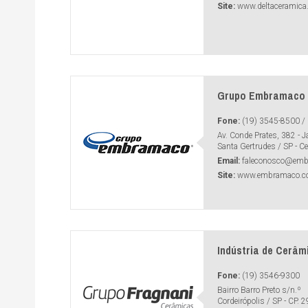
Site:
www.deltaceramica
Grupo Embramaco
Fone:
(19) 3545-8500 / 
Av. Conde Prates, 382 - J
Santa Gertrudes / SP - 
Email:
faleconosco@emb
Site:
www.embramaco.c
Indústria de Cerâm
Fone:
(19) 3546-9300
Bairro Barro Preto s/n.º
Cordeirópolis / SP - CP.