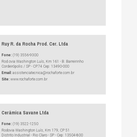
Ruy R. da Rocha Prod. Cer. Ltda
Fone:
(19) 3556-9300
Rod.ovia Washington Luís, Km 161 - B. Barreirinho
Cordeirópolis / SP - CP.74 Cep: 13490-000
Email:
assistenciatecnica@rochaforte.com.br
Site:
www.rochaforte.com.br
Cerâmica Savane Ltda
Fone:
(19) 3522-1250
Rodovia Washington Luís, Km 179, CP 51
Distrito Industrial - Rio Claro - SP - Cep: 13504-800