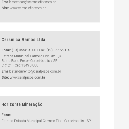
Email:
recepcao@carmelofior.com.br
Site:
www.carmelofior.com.br
Cerâmica Ramos Ltda
Fone:
(19) 3556-9100 / Fax: (19) 3556-9109
Estrada Municipal Carmelo Fior, km 1,8
Bairro Barro Preto - Cordeirópolis / SP
CP.121 - Cep:13490-000
Email:
atendimento@ceralpisos.com.br
Site:
www.ceralpisos.com.br
Horizonte Mineração
Fone:
Estrada Estrada Municipal Carmelo Fior - Cordeiropolis - SP