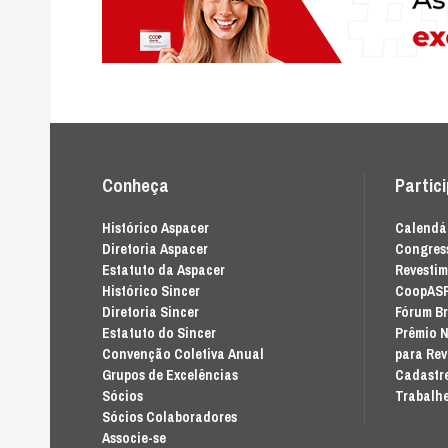
Conheça
Partic
Histórico Aspacer
Calendár
Diretoria Aspacer
Congress
Estatuto da Aspacer
Revesti
Histórico Sincer
CoopAS
Diretoria Sincer
Fórum Br
Estatuto do Sincer
Prêmio N
Convenção Coletiva Anual
para Re
Grupos de Excelências
Cadastre
Sócios
Trabalhe
Sócios Colaboradores
Associe-se