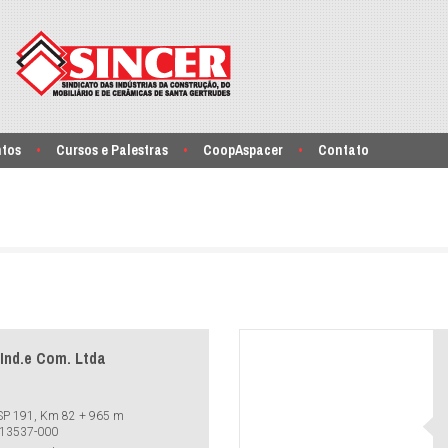
ntos
Cursos e Palestras
CoopAspacer
Contato
Ind.e Com. Ltda
 SP 191, Km 82 + 965 m
: 13537-000