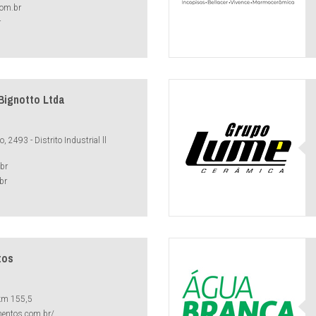
com.br
r
 Bignotto Ltda
 2493 - Distrito Industrial ll
br
br
tos
 km 155,5
mentos.com.br/