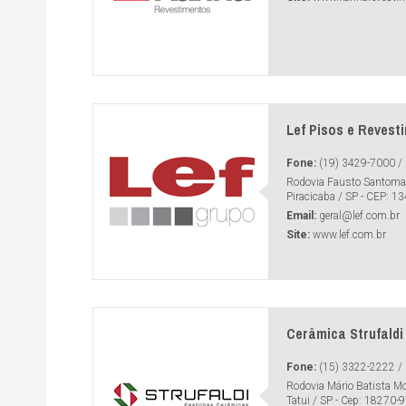
Lef Pisos e Revest
Fone:
(19) 3429-7000 / 
Rodovia Fausto Santomau
Piracicaba / SP - CEP: 1
Email:
geral@lef.com.br
Site:
www.lef.com.br
Cerâmica Strufaldi
Fone:
(15) 3322-2222 / 
Rodovia Mário Batista Mo
Tatui / SP - Cep: 18270-