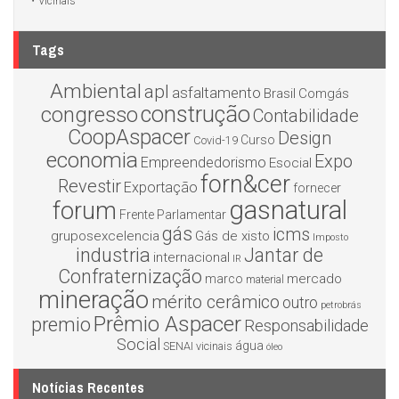
Vicinais
Tags
Ambiental
apl
asfaltamento
Brasil
Comgás
construção
congresso
Contabilidade
CoopAspacer
Design
Curso
Covid-19
economia
Expo
Empreendedorismo
Esocial
forn&cer
Revestir
Exportação
fornecer
gasnatural
forum
Frente Parlamentar
gás
icms
gruposexcelencia
Gás de xisto
Imposto
industria
Jantar de
internacional
IR
Confraternização
mercado
marco
material
mineração
mérito cerâmico
outro
petrobrás
Prêmio Aspacer
premio
Responsabilidade
Social
água
SENAI
vicinais
óleo
Notícias Recentes