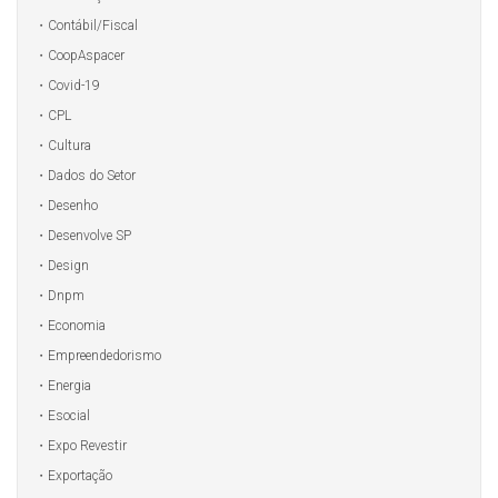
Contábil/Fiscal
CoopAspacer
Covid-19
CPL
Cultura
Dados do Setor
Desenho
Desenvolve SP
Design
Dnpm
Economia
Empreendedorismo
Energia
Esocial
Expo Revestir
Exportação