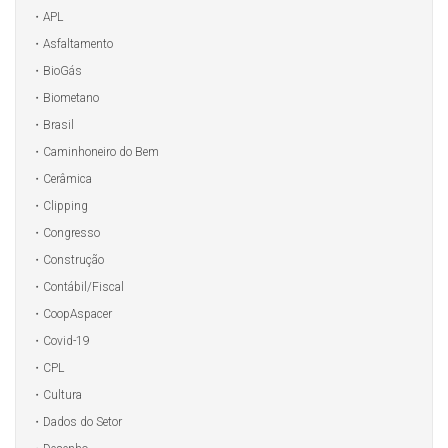
APL
Asfaltamento
BioGás
Biometano
Brasil
Caminhoneiro do Bem
Cerâmica
Clipping
Congresso
Construção
Contábil/Fiscal
CoopAspacer
Covid-19
CPL
Cultura
Dados do Setor