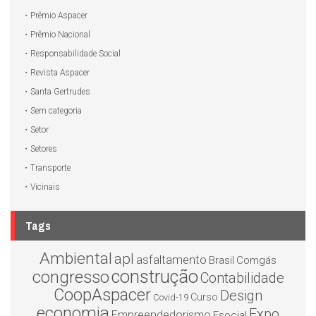
Prêmio Aspacer
Prêmio Nacional
Responsabilidade Social
Revista Aspacer
Santa Gertrudes
Sem categoria
Setor
Setores
Transporte
Vicinais
Tags
Ambiental
apl
asfaltamento
Brasil
Comgás
construção
congresso
Contabilidade
CoopAspacer
Design
Curso
Covid-19
economia
Expo
Empreendedorismo
Esocial