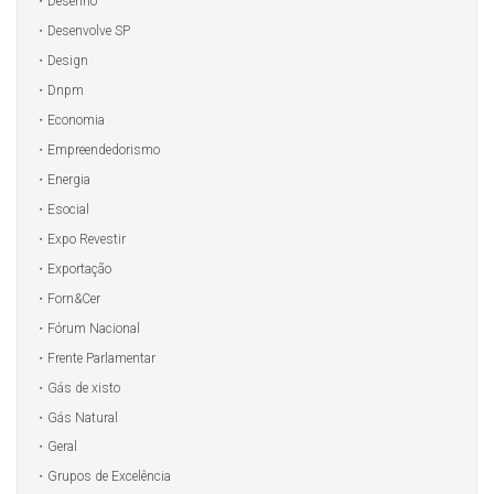
Desenho
Desenvolve SP
Design
Dnpm
Economia
Empreendedorismo
Energia
Esocial
Expo Revestir
Exportação
Forn&Cer
Fórum Nacional
Frente Parlamentar
Gás de xisto
Gás Natural
Geral
Grupos de Excelência