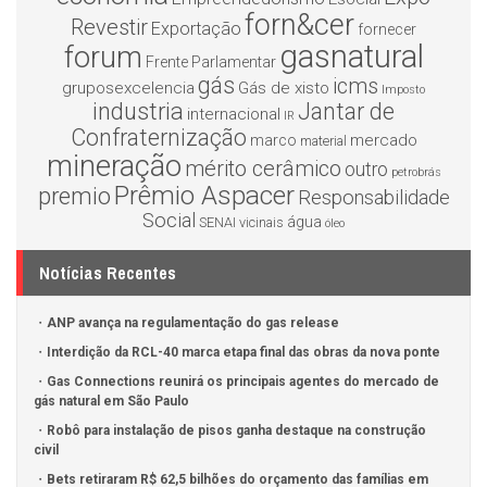
forn&cer
Revestir
Exportação
fornecer
gasnatural
forum
Frente Parlamentar
gás
icms
gruposexcelencia
Gás de xisto
Imposto
industria
Jantar de
internacional
IR
Confraternização
mercado
marco
material
mineração
mérito cerâmico
outro
petrobrás
Prêmio Aspacer
premio
Responsabilidade
Social
água
SENAI
vicinais
óleo
Notícias Recentes
ANP avança na regulamentação do gas release
Interdição da RCL-40 marca etapa final das obras da nova ponte
Gas Connections reunirá os principais agentes do mercado de
gás natural em São Paulo
Robô para instalação de pisos ganha destaque na construção
civil
Bets retiraram R$ 62,5 bilhões do orçamento das famílias em