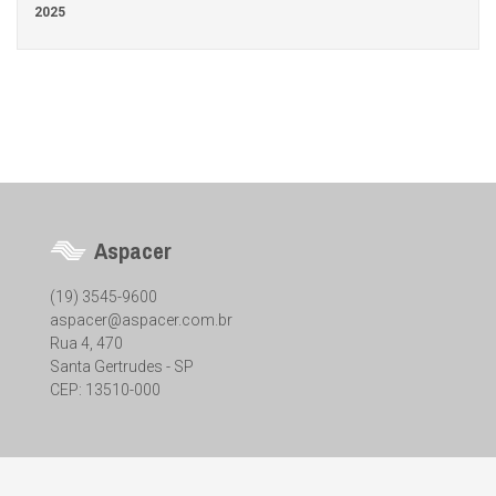
2025
Aspacer
(19) 3545-9600
aspacer@aspacer.com.br
Rua 4, 470
Santa Gertrudes - SP
CEP: 13510-000