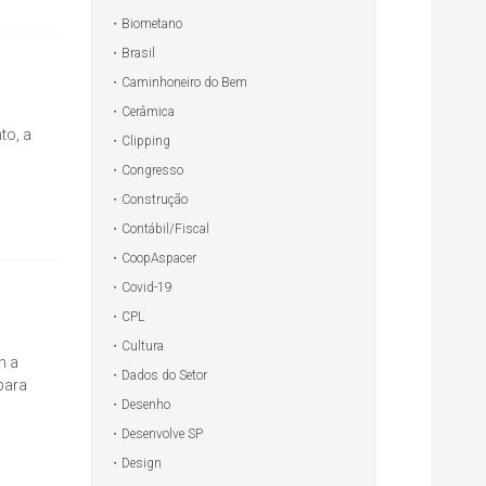
Biometano
Brasil
Caminhoneiro do Bem
Cerâmica
to, a
Clipping
Congresso
Construção
Contábil/Fiscal
CoopAspacer
Covid-19
CPL
Cultura
m a
Dados do Setor
para
Desenho
Desenvolve SP
Design