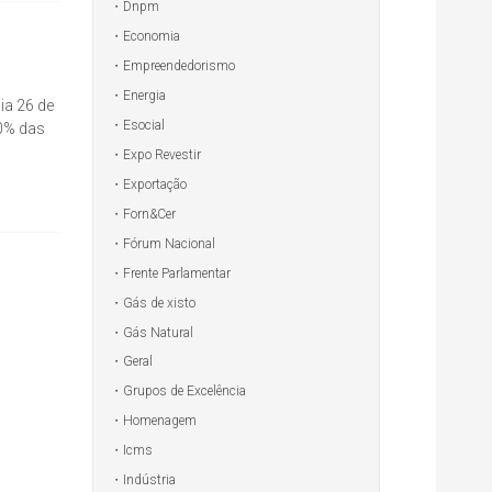
Dnpm
Economia
Empreendedorismo
Energia
ia 26 de
Esocial
00% das
Expo Revestir
Exportação
Forn&Cer
Fórum Nacional
Frente Parlamentar
Gás de xisto
Gás Natural
Geral
Grupos de Excelência
Homenagem
Icms
Indústria