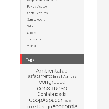
Responsabilidade Social
Revista Aspacer
Santa Gertrudes
Sem categoria
Setor
Setores
Transporte
Vicinais
Tags
Ambiental
apl
asfaltamento
Brasil
Comgás
congresso
construção
Contabilidade
CoopAspacer
Covid-19
economia
Design
Curso