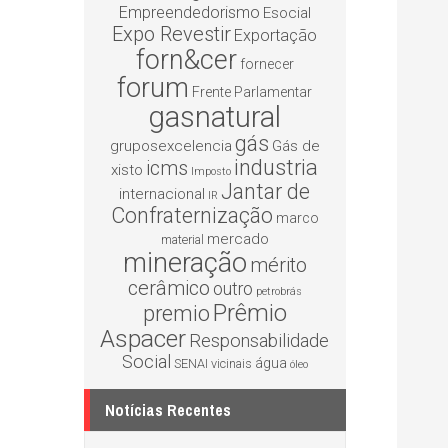
Empreendedorismo
Esocial
Expo Revestir
Exportação
forn&cer
fornecer
forum
Frente Parlamentar
gasnatural
gás
gruposexcelencia
Gás de
industria
icms
xisto
Imposto
Jantar de
internacional
IR
Confraternização
marco
mercado
material
mineração
mérito
cerâmico
outro
petrobrás
Prêmio
premio
Aspacer
Responsabilidade
Social
água
SENAI
vicinais
óleo
Notícias Recentes