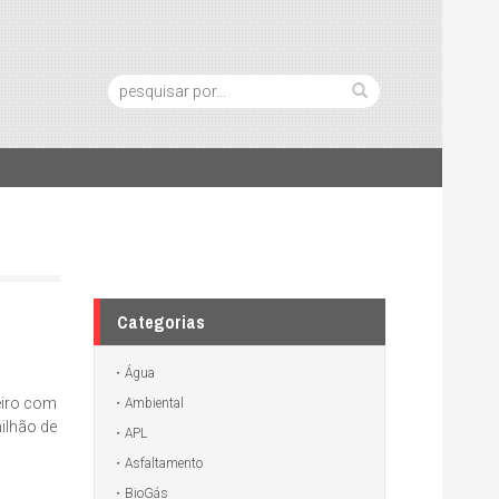
Pesquisa:
Categorias
Água
eiro com
Ambiental
ilhão de
APL
Asfaltamento
BioGás