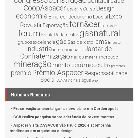
construção
congresso
Contabilidade
CoopAspacer
Design
Curso
Covid-19
economia
Expo
Empreendedorismo
Esocial
forn&cer
Revestir
Exportação
fornecer
gasnatural
forum
Frente Parlamentar
gás
icms
gruposexcelencia
Gás de xisto
Imposto
industria
Jantar de
internacional
IR
Confraternização
mercado
marco
material
mineração
mérito cerâmico
outro
petrobrás
Prêmio Aspacer
premio
Responsabilidade
Social
água
SENAI
vicinais
óleo
Notícias Recentes
Preservação ambiental ganha novo plano em Cordeirópolis
CCB realiza pesquisa sobre aderência de revestimentos
Aspacer visita CASACOR São Paulo 2026 e acompanha
tendências em arquitetura e design