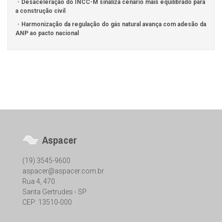
Desaceleração do INCC-M sinaliza cenário mais equilibrado para
a construção civil
Harmonização da regulação do gás natural avança com adesão da
ANP ao pacto nacional
Aspacer
(19) 3545-9600
aspacer@aspacer.com.br
Rua 4, 470
Santa Gertrudes - SP
CEP: 13510-000