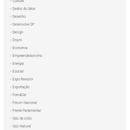
Cultura
Dados do Setor
Desenho
Desenvolve SP
Design
Dnpm
Economia
Empreendedorismo
Energia
Esocial
Expo Revestir
Exportação
Forn&Cer
Fórum Nacional
Frente Parlamentar
Gás de xisto
Gás Natural