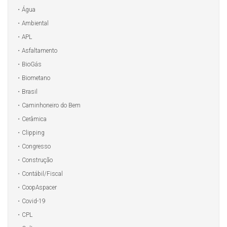
Água
Ambiental
APL
Asfaltamento
BioGás
Biometano
Brasil
Caminhoneiro do Bem
Cerâmica
Clipping
Congresso
Construção
Contábil/Fiscal
CoopAspacer
Covid-19
CPL