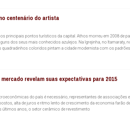
o centenário do artista
s nos principais pontos turísticos da capital. Athos morreu em 2008 de p
alguns dos seus mais conhecidos azulejos. Na Igrejinha, no Itamaraty, n
 os quadradinhos coloridos pintam a cidade modernista com os padrõe
e mercado revelam suas expectativas para 2015
oeconômicas do país é necessário, representantes de associações e
ostos, alta de juros e ritmo lento de crescimento da economia farão d
os últimos anos, o setor cerâmico de revestimento