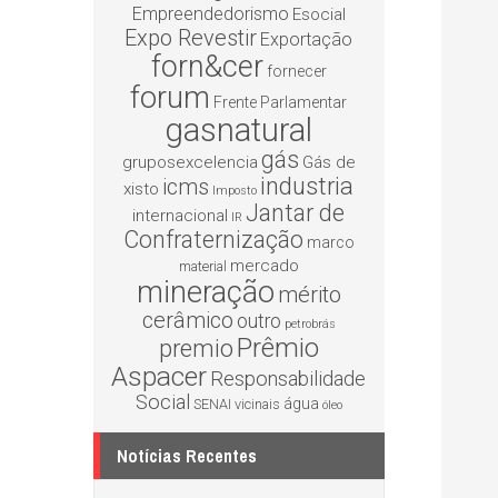
Empreendedorismo
Esocial
Expo Revestir
Exportação
forn&cer
fornecer
forum
Frente Parlamentar
gasnatural
gás
gruposexcelencia
Gás de
industria
icms
xisto
Imposto
Jantar de
internacional
IR
Confraternização
marco
mercado
material
mineração
mérito
cerâmico
outro
petrobrás
Prêmio
premio
Aspacer
Responsabilidade
Social
água
SENAI
vicinais
óleo
Notícias Recentes