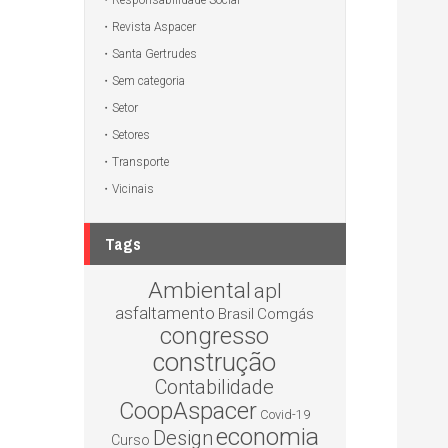
Responsabilidade Social
Revista Aspacer
Santa Gertrudes
Sem categoria
Setor
Setores
Transporte
Vicinais
Tags
Ambiental
apl
asfaltamento
Brasil
Comgás
congresso
construção
Contabilidade
CoopAspacer
Covid-19
economia
Design
Curso