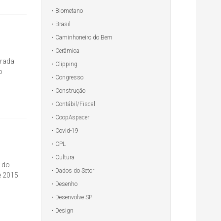
Biometano
Brasil
Caminhoneiro do Bem
Cerâmica
arada
Clipping
o
Congresso
s
Construção
Contábil/Fiscal
CoopAspacer
Covid-19
CPL
Cultura
 do
Dados do Setor
e 2015
Desenho
Desenvolve SP
Design