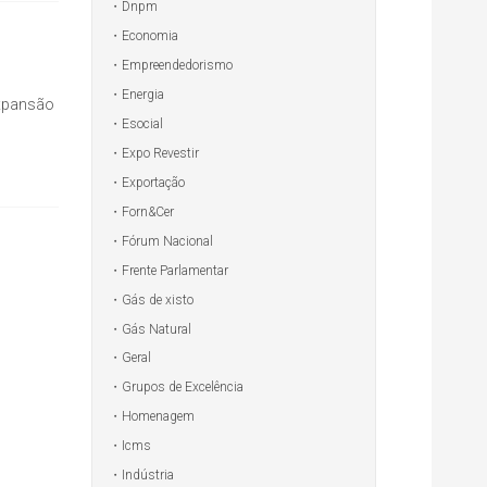
Dnpm
Economia
Empreendedorismo
Energia
expansão
Esocial
Expo Revestir
Exportação
Forn&Cer
Fórum Nacional
Frente Parlamentar
Gás de xisto
Gás Natural
Geral
Grupos de Excelência
Homenagem
Icms
Indústria