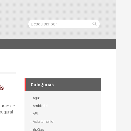
Pesquisa:
Categorias
is
Água
curso de
Ambiental
augural
APL
Asfaltamento
BioGás