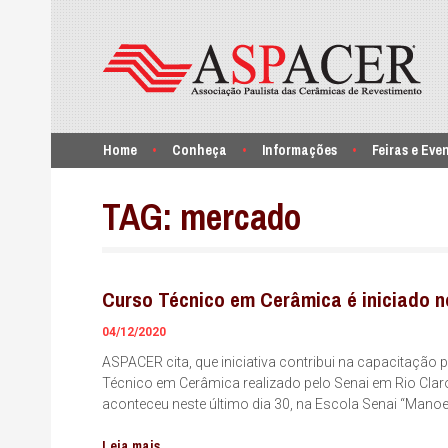
Home
Conheça
Informações
Feiras e Eve
TAG:
mercado
Curso Técnico em Cerâmica é iniciado no
04/12/2020
ASPACER cita, que iniciativa contribui na capacitação 
Técnico em Cerâmica realizado pelo Senai em Rio Claro
aconteceu neste último dia 30, na Escola Senai “Manoe
Leia mais