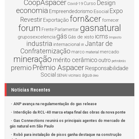
CoopAspacer
Design
Curso
Covid-19
economia
Expo
Empreendedorismo
Esocial
forn&cer
Revestir
Exportação
fornecer
gasnatural
forum
Frente Parlamentar
gás
icms
gruposexcelencia
Gás de xisto
Imposto
industria
Jantar de
internacional
IR
Confraternização
mercado
marco
material
mineração
mérito cerâmico
outro
petrobrás
Prêmio Aspacer
premio
Responsabilidade
Social
água
SENAI
vicinais
óleo
Notícias Recentes
ANP avança na regulamentação do gas release
Interdição da RCL-40 marca etapa final das obras da nova ponte
Gas Connections reunirá os principais agentes do mercado de
gás natural em São Paulo
Robô para instalação de pisos ganha destaque na construção