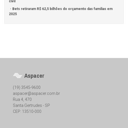
civil
Bets retiraram R$ 62,5 bilhões do orçamento das famílias em
2025
Aspacer
(19) 3545-9600
aspacer@aspacer.com.br
Rua 4, 470
Santa Gertrudes - SP
CEP: 13510-000