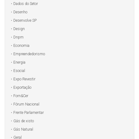
Dados do Setor
Desenho
Desenvolve SP
Design
Dnpm
Economia
Empreendedorismo
Energia
Esocial
Expo Revestir
Exportação
Forn&Cer
Fórum Nacional
Frente Parlamentar
Gás de xisto
Gás Natural
Geral