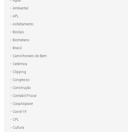
Água
Ambiental
APL
Asfaltamento
BioGás
Biometano
Brasil
Caminhoneiro do Bem
Cerâmica
Clipping
Congresso
Construção
Contábil/Fiscal
CoopAspacer
Covid-19
CPL
Cultura