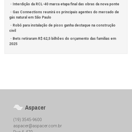
Interdição da RCL-40 marca etapa final das obras da nova ponte
Gas Connections reunirá os principais agentes do mercado de
gás natural em São Paulo
Robô para instalação de pisos ganha destaque na construção
civil
Bets retiraram R$ 62,5 bilhões do orçamento das famílias em
2025
Aspacer
(19) 3545-9600
aspacer@aspacer.com.br
Rua 4, 470