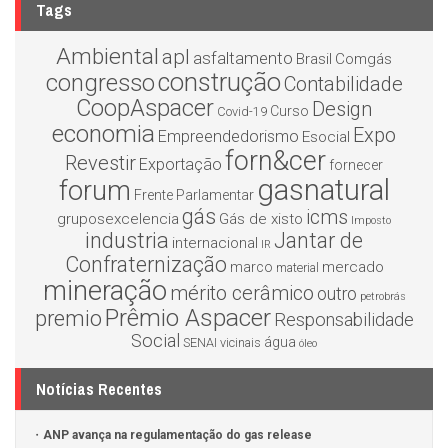
Tags
Ambiental
apl
asfaltamento
Brasil
Comgás
construção
congresso
Contabilidade
CoopAspacer
Design
Curso
Covid-19
economia
Expo
Empreendedorismo
Esocial
forn&cer
Revestir
Exportação
fornecer
gasnatural
forum
Frente Parlamentar
gás
icms
gruposexcelencia
Gás de xisto
Imposto
industria
Jantar de
internacional
IR
Confraternização
mercado
marco
material
mineração
mérito cerâmico
outro
petrobrás
Prêmio Aspacer
premio
Responsabilidade
Social
água
SENAI
vicinais
óleo
Notícias Recentes
ANP avança na regulamentação do gas release