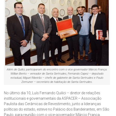
Além de Quilici, participaram do encontro com o vice-governador Márcio França:
Willian Bento – vereador de Santa Gertrudes, Fernando Capez – deputado
estadual, Miguel Ribeirão – chefe de gabinete de Santa Gertrudes e Paulo
Zemuner – secretário de habitação de Santa Gertrudes.
No último dia 10, Luís Fernando Quilici – diretor de relações
institucionais e governamentais da ASPACER – Associação
Paulista das Cerâmicas de Revestimento, junto a lideranças
políticas do estado, esteve no Palácio dos Bandeirantes, em São
Paulo, para reunião com o vice-governador Márcio França.