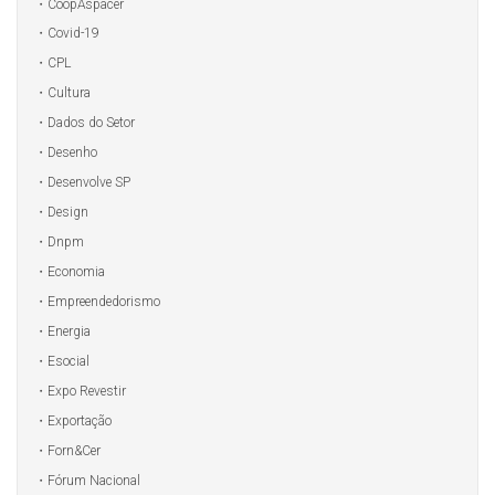
CoopAspacer
Covid-19
CPL
Cultura
Dados do Setor
Desenho
Desenvolve SP
Design
Dnpm
Economia
Empreendedorismo
Energia
Esocial
Expo Revestir
Exportação
Forn&Cer
Fórum Nacional