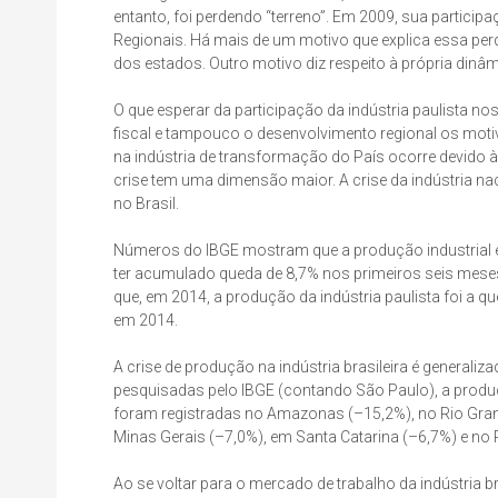
entanto, foi perdendo “terreno”. Em 2009, sua partic
Regionais. Há mais de um motivo que explica essa perd
dos estados. Outro motivo diz respeito à própria dinâ
O que esperar da participação da indústria paulista no
fiscal e tampouco o desenvolvimento regional os motivo
na indústria de transformação do País ocorre devido à 
crise tem uma dimensão maior. A crise da indústria naci
no Brasil.
Números do IBGE mostram que a produção industrial 
ter acumulado queda de 8,7% nos primeiros seis meses 
que, em 2014, a produção da indústria paulista foi a q
em 2014.
A crise de produção na indústria brasileira é generaliz
pesquisadas pelo IBGE (contando São Paulo), a produç
foram registradas no Amazonas (–15,2%), no Rio Grand
Minas Gerais (–7,0%), em Santa Catarina (–6,7%) e no R
Ao se voltar para o mercado de trabalho da indústria b