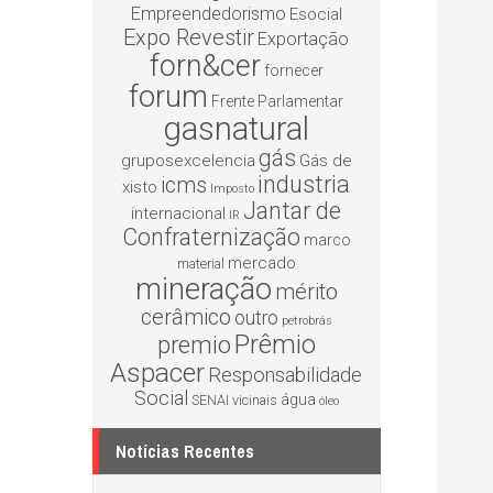
Empreendedorismo
Esocial
Expo Revestir
Exportação
forn&cer
fornecer
forum
Frente Parlamentar
gasnatural
gás
gruposexcelencia
Gás de
industria
icms
xisto
Imposto
Jantar de
internacional
IR
Confraternização
marco
mercado
material
mineração
mérito
cerâmico
outro
petrobrás
Prêmio
premio
Aspacer
Responsabilidade
Social
água
SENAI
vicinais
óleo
Notícias Recentes