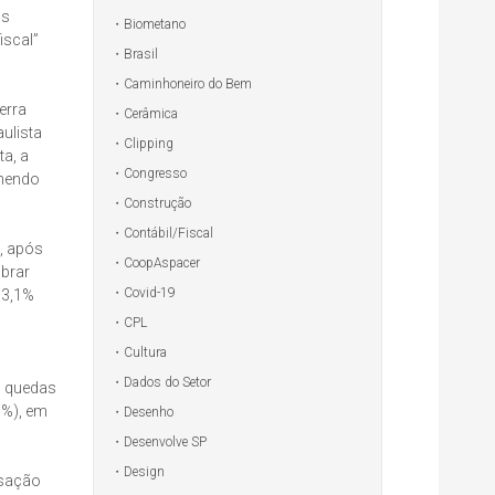
as
Biometano
iscal”
Brasil
Caminhoneiro do Bem
erra
Cerâmica
ulista
Clipping
ta, a
Congresso
lhendo
Construção
Contábil/Fiscal
, após
CoopAspacer
mbrar
Covid-19
 3,1%
CPL
Cultura
Dados do Setor
s quedas
1%), em
Desenho
Desenvolve SP
Design
nsação