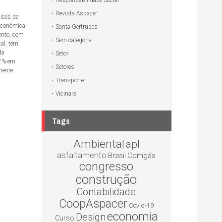
Responsabilidade Social
Revista Aspacer
dices de
 econômica
Santa Gertrudes
ento, com
Sem categoria
cal, têm
da
Setor
,2% em
Setores
mente
Transporte
Vicinais
Tags
Ambiental
apl
asfaltamento
Brasil
Comgás
congresso
construção
Contabilidade
CoopAspacer
Covid-19
economia
Design
Curso