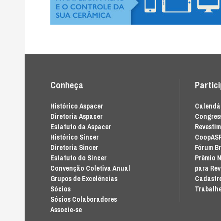
Conheça
Partic
Histórico Aspacer
Calendár
Diretoria Aspacer
Congress
Estatuto da Aspacer
Revesti
Histórico Sincer
CoopAS
Diretoria Sincer
Fórum Br
Estatuto do Sincer
Prêmio N
Convenção Coletiva Anual
para Re
Grupos de Excelências
Cadastre
Sócios
Trabalhe
Sócios Colaboradores
Associe-se