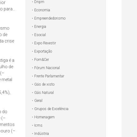
Dnpm
ior
do para…
Economia
Empreendedorismo
Energia
mesmo
o de
Esocial
da crise
Expo Revestir
Exportação
Forn&Cer
tiga é a
ulho de
Fórum Nacional
 (–
Frente Parlamentar
 metal
Gás de xisto
5,4%),
Gás Natural
Geral
Grupos de Excelência
o do
Homenagem
 (–
pamentos
Icms
couro (–
Indústria