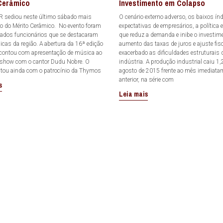
Cerâmico
Investimento em Colapso
 sediou neste último sábado mais
O cenário externo adverso, os baixos ín
o do Mérito Cerâmico. No evento foram
expectativas de empresários, a política
dos funcionários que se destacaram
que reduz a demanda e inibe o investim
cas da região. A abertura da 16ª edição
aumento das taxas de juros e ajuste fis
 contou com apresentação de música ao
exacerbado as dificuldades estruturais 
 show com o cantor Dudu Nobre. O
indústria. A produção industrial caiu 1
ntou ainda com o patrocínio da Thymos
agosto de 2015 frente ao mês imediata
anterior, na série com
s
Leia mais