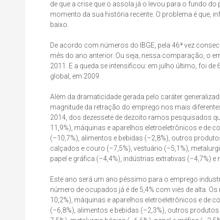
de que a crise que o assola já o levou para o fundo do 
momento da sua história recente. O problema é que, i
baixo.
De acordo com números do IBGE, pela 46ª vez consec
mês do ano anterior. Ou seja, nessa comparação, o em
2011. E a queda se intensificou: em julho último, foi
global, em 2009.
Além da dramaticidade gerada pelo caráter generalizado
magnitude da retração do emprego nos mais diferentes
2014, dos dezessete de dezoito ramos pesquisados q
11,9%), máquinas e aparelhos eletroeletrônicos e de
(–10,7%), alimentos e bebidas (–2,8%), outros produto
calçados e couro (–7,5%), vestuário (–5,1%), metalurg
papel e gráfica (–4,4%), indústrias extrativas (–4,7%) e
Este ano será um ano péssimo para o emprego industri
número de ocupados já é de 5,4% com viés de alta. Os
10,2%), máquinas e aparelhos eletroeletrônicos e de
(–6,8%), alimentos e bebidas (–2,3%), outros produtos