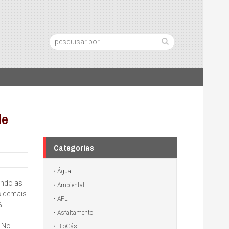
Pesquisa:
de
Categorias
Água
undo as
Ambiental
os demais
APL
%.
Asfaltamento
. No
BioGás