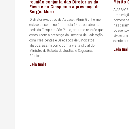
reunião conjunta das Diretorias da
Mérito 
Fiesp e do Ciesp com a presença de
A ASPACER
Sérgio Moro
uma ediçã
O diretor executivo da Aspacer, Almir Guilherme,
homenagea
esteve presente no último dia 14 de outubro na
nas cerâmi
sede da Fiesp em São Paulo, em uma reunião que
do evento
contou com a presença da Diretoria da Federação,
vivo e um
com Presidentes e Delegados de Sindicatos
evento co
filiados, assim como com a visita oficial do
Leia mai
Ministro de Estado da Justiça e Segurança
Pública,
Leia mais