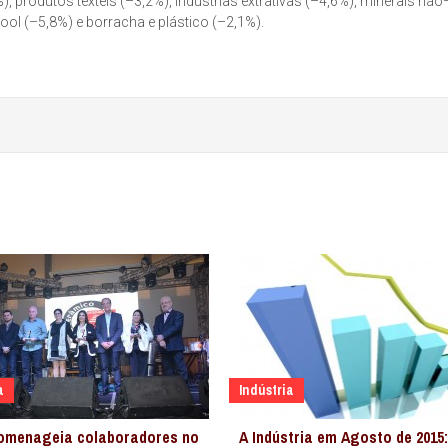
%), produtos têxteis (–3,2%), indústrias extrativas (–4,6%), minerais não
ool (–5,8%) e borracha e plástico (–2,1%).
a
Indústria
homenageia colaboradores no
A Indústria em Agosto de 2015: