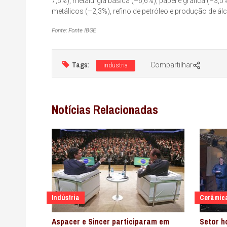
7,5%), metalurgia básica (–6,6%), papel e gráfica (–3,5
metálicos (–2,3%), refino de petróleo e produção de álc
Fonte: Fonte IBGE
Tags:
Compartilhar
industria
Notícias Relacionadas
Indústria
Cerâmic
Aspacer e Sincer participaram em
Setor 