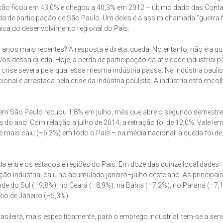
ipação ficou em 43,0% e chegou a 40,3% em 2012 – último dado das Cont
a de participação de São Paulo. Um deles é a assim chamada “guerra f
mica do desenvolvimento regional do País.
s anos mais recentes? A resposta é direta: queda. No entanto, não é a gu
s dessa queda. Hoje, a perda de participação da atividade industrial pa
crise severa pela qual essa mesma indústria passa. Na indústria paulis
onal é arrastada pela crise da indústria paulista. A indústria está enco
em São Paulo recuou 1,8% em julho, mês que abre o segundo semestre
do ano. Com relação a julho de 2014, a retração foi de 12,0%. Vale le
ue mais caiu (–6,2%) em todo o País – na média nacional, a queda foi de
ada entre os estados e regiões do País. Em doze das quinze localidades
ão industrial caiu no acumulado janeiro–julho deste ano. As principai
e do Sul (–9,8%), no Ceará (–8,9%), na Bahia (–7,2%), no Paraná (–7,
io de Janeiro (–5,3%).
rasileira, mais especificamente, para o emprego industrial, tem-se a se