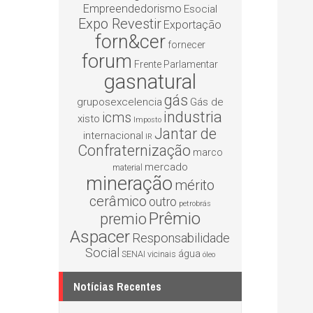
Empreendedorismo
Esocial
Expo Revestir
Exportação
forn&cer
fornecer
forum
Frente Parlamentar
gasnatural
gás
gruposexcelencia
Gás de
industria
icms
xisto
Imposto
Jantar de
internacional
IR
Confraternização
marco
mercado
material
mineração
mérito
cerâmico
outro
petrobrás
Prêmio
premio
Aspacer
Responsabilidade
Social
água
SENAI
vicinais
óleo
Notícias Recentes