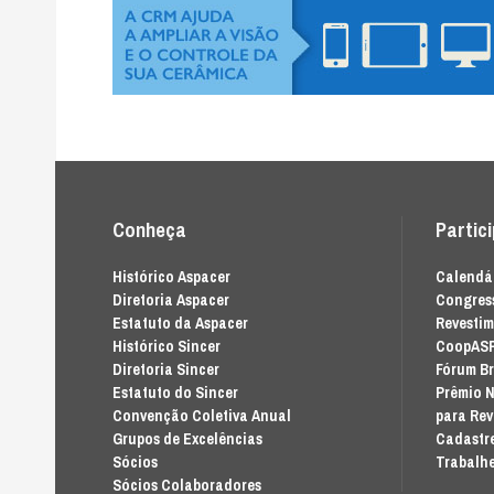
Conheça
Partic
Histórico Aspacer
Calendár
Diretoria Aspacer
Congress
Estatuto da Aspacer
Revesti
Histórico Sincer
CoopAS
Diretoria Sincer
Fórum Br
Estatuto do Sincer
Prêmio N
Convenção Coletiva Anual
para Re
Grupos de Excelências
Cadastre
Sócios
Trabalhe
Sócios Colaboradores