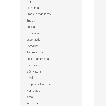
Dnpm
Economia
Empreendedorismo
Energia
Esocial
Expo Revestir
Exportação
Forn&Cer
Fórum Nacional
Frente Parlamentar
Gás de xisto
Gás Natural
Geral
Grupos de Excelência
Homenagem
Icms
Indústria