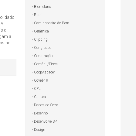
Biometano
Brasil
do, dado
Caminhoneiro do Bem
 A
is a
Cerâmica
rçam a
Clipping
ras no
Congresso
Construção
Contábil/Fiscal
CoopAspacer
Covid-19
CPL
Cultura
Dados do Setor
Desenho
Desenvolve SP
Design