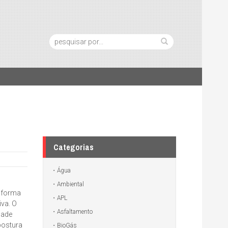
Pesquisa:
Categorias
Água
Ambiental
e forma
APL
iva. O
Asfaltamento
dade
postura
BioGás