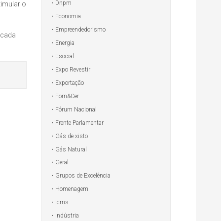
Dnpm
timular o
Economia
Empreendedorismo
 cada
Energia
Esocial
Expo Revestir
Exportação
Forn&Cer
Fórum Nacional
Frente Parlamentar
Gás de xisto
Gás Natural
Geral
Grupos de Excelência
Homenagem
Icms
Indústria