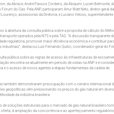
on, da Abrace; André Passos Cordeiro, da Abiquim; Lucien Belmonte, d
do Fórum do Gás. Pela ANP, participaram Artur Watt Neto, diretor-geral da
l Lourenço, assessoras da Diretoria; e Luciano Veloso, superintendente
o à abertura da consulta pública sobre a proposta de cálculo do Mét
transporte operados pela NTS e pela TAG. “A discussão transparente d
ilidade regulatória, promover maior eficiência econômica e contribuir par
industriais”, destacou Luís Fernando Quilici, coordenador-geral do Fó
ulta pública sobre as regras de acesso às infraestruturas de escoame
tação encontra-se atualmente em período de vistas na ANP e é consid
cia e o acesso de novos agentes a etapas fundamentais da cadeia de
Gás também demonstraram preocupação com o cenário internacional d
nsões geopolíticas vêm pressionando os preços do gás natural em diver
ividade da indústria brasileira.
 de soluções estruturais para o mercado de gás natural brasileiro tor
 oferta, à ampliação da concorrência e ao aperfeiçoamento regulatóri