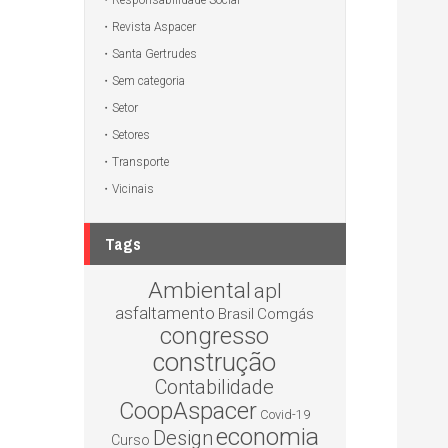
Responsabilidade Social
Revista Aspacer
Santa Gertrudes
Sem categoria
Setor
Setores
Transporte
Vicinais
Tags
Ambiental
apl
asfaltamento
Brasil
Comgás
congresso
construção
Contabilidade
CoopAspacer
Covid-19
economia
Design
Curso