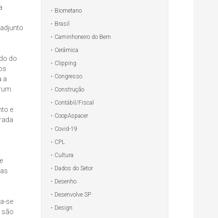
a
Biometano
Brasil
 adjunto
Caminhoneiro do Bem
Cerâmica
odo do
Clipping
os
Congresso
a a
rum.
Construção
Contábil/Fiscal
nto e
CoopAspacer
erada
Covid-19
CPL
Cultura
e
Dados do Setor
sas
Desenho
Desenvolve SP
na-se
Design
o são