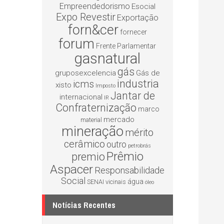
Empreendedorismo
Esocial
Expo Revestir
Exportação
forn&cer
fornecer
forum
Frente Parlamentar
gasnatural
gás
gruposexcelencia
Gás de
industria
icms
xisto
Imposto
Jantar de
internacional
IR
Confraternização
marco
mercado
material
mineração
mérito
cerâmico
outro
petrobrás
Prêmio
premio
Aspacer
Responsabilidade
Social
água
SENAI
vicinais
óleo
Notícias Recentes