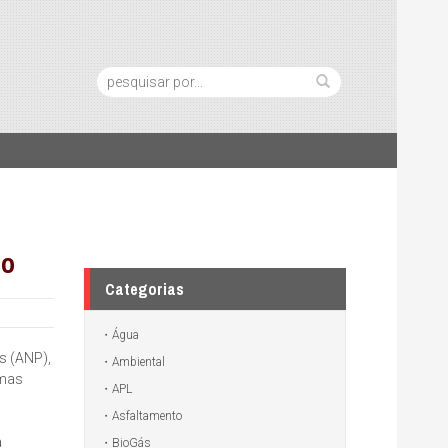
Pesquisa:
do
Categorias
Água
s (ANP),
Ambiental
emas
APL
Asfaltamento
a
BioGás