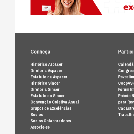
Conheça
Partic
Histórico Aspacer
Calendár
Diretoria Aspacer
Congress
Estatuto da Aspacer
Revesti
Histórico Sincer
CoopAS
Diretoria Sincer
Fórum Br
Estatuto do Sincer
Prêmio N
Convenção Coletiva Anual
para Re
Grupos de Excelências
Cadastre
Sócios
Trabalhe
Sócios Colaboradores
Associe-se