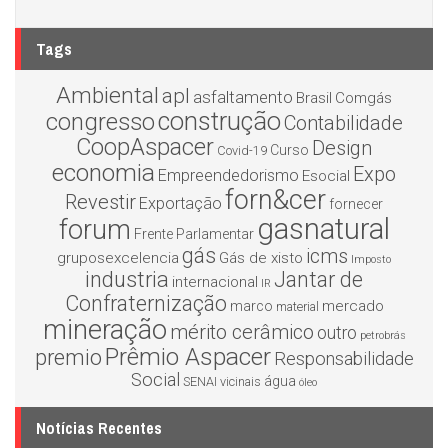
Tags
Ambiental
apl
asfaltamento
Brasil
Comgás
construção
congresso
Contabilidade
CoopAspacer
Design
Curso
Covid-19
economia
Expo
Empreendedorismo
Esocial
forn&cer
Revestir
Exportação
fornecer
gasnatural
forum
Frente Parlamentar
gás
icms
gruposexcelencia
Gás de xisto
Imposto
industria
Jantar de
internacional
IR
Confraternização
mercado
marco
material
mineração
mérito cerâmico
outro
petrobrás
Prêmio Aspacer
premio
Responsabilidade
Social
água
SENAI
vicinais
óleo
Notícias Recentes