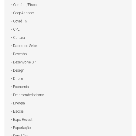
Contábil/Fiscal
CoopAspacer
Covid-19
CPL
Cultura
Dados do Setor
Desenho
Desenvolve SP
Design
Dnpm
Economia
Empreendedorismo
Energia
Esocial
Expo Revestir
Exportação
Forn&Cer