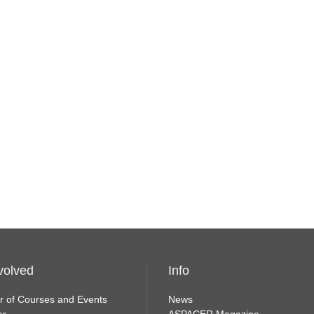
volved
Info
r of Courses and Events
News