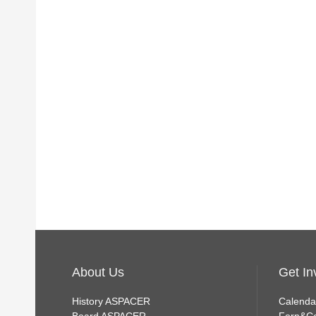
About Us
Get In
History ASPACER
Calenda