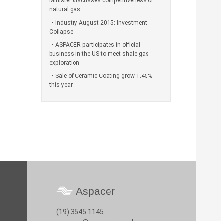
Minister discusses competitiveness of
natural gas
Industry August 2015: Investment
Collapse
ASPACER participates in official
business in the US to meet shale gas
exploration
Sale of Ceramic Coating grow 1.45%
this year
Aspacer
(19) 3545.1145