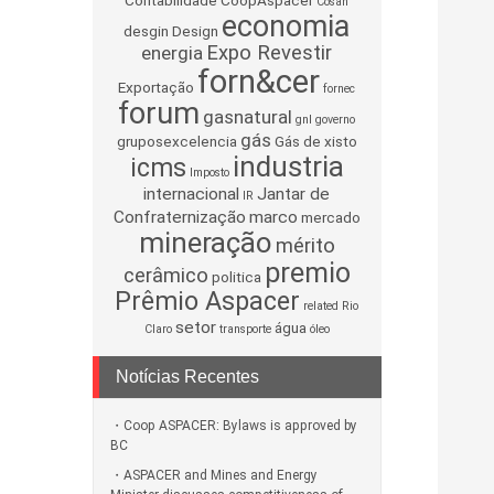
Contabilidade
CoopAspacer
Cosan
economia
desgin
Design
Expo Revestir
energia
forn&cer
Exportação
fornec
forum
gasnatural
gnl
governo
gás
gruposexcelencia
Gás de xisto
industria
icms
Imposto
internacional
Jantar de
IR
Confraternização
marco
mercado
mineração
mérito
premio
cerâmico
politica
Prêmio Aspacer
related
Rio
setor
água
Claro
transporte
óleo
Notícias Recentes
Coop ASPACER: Bylaws is approved by
BC
ASPACER and Mines and Energy