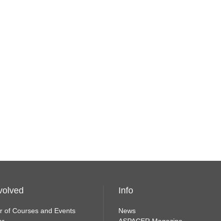
volved
Info
r of Courses and Events
News