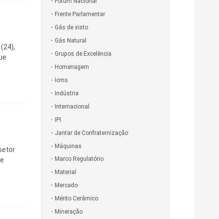
Fórum Nacional
Frente Parlamentar
Gás de xisto
Gás Natural
(24),
Grupos de Excelência
ue
Homenagem
Icms
Indústria
Internacional
IPI
Jantar de Confraternização
Máquinas
setor
Marco Regulatório
de
Material
Mercado
Mérito Cerâmico
Mineração