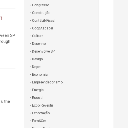
Congresso
Construção
n
Contábil/Fiscal
CoopAspacer
etween SP
Cultura
hrough
Desenho
Desenvolve SP
Design
Dnpm
Economia
Empreendedorismo
Energia
Esocial
ws the
Expo Revestir
Exportação
Forn&Cer