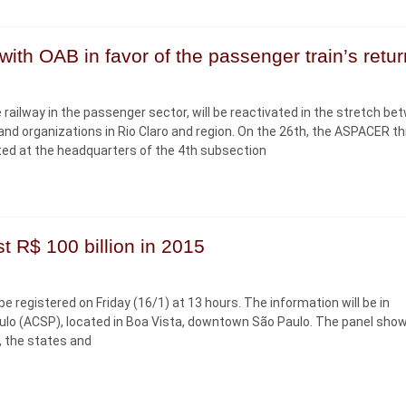
ith OAB in favor of the passenger train’s retur
ilway in the passenger sector, will be reactivated in the stretch b
 and organizations in Rio Claro and region. On the 26th, the ASPACER t
nted at the headquarters of the 4th subsection
t R$ 100 billion in 2015
l be registered on Friday (16/1) at 13 hours. The information will be in
lo (ACSP), located in Boa Vista, downtown São Paulo. The panel sho
, the states and