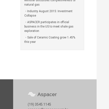
Minister discusses competitiveness of
natural gas
Industry August 2015: Investment
Collapse
ASPACER participates in official
business in the US to meet shale gas
exploration
Sale of Ceramic Coating grow 1.45%
this year
Aspacer
(19) 3545.1145