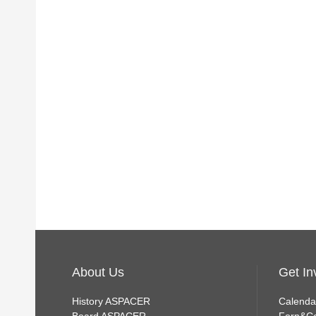
About Us
Get In
History ASPACER
Calenda