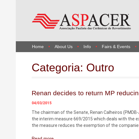
Home
About Us
Info
Fairs & Events
Categoria:
Outro
Renan decides to return MP reducing 
04/03/2015
The chairman of the Senate, Renan Calheiros (PMDB-A
the interim measure 669/2015 which deals with the ex
the measure reduces the exemption of the companies p
Read more