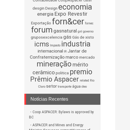
Contabilidade
CoopAspacer
Cosan
economia
desgin
Design
Expo Revestir
energia
forn&cer
Exportação
fornec
forum
gasnatural
gnl
governo
gás
gruposexcelencia
Gás de xisto
industria
icms
Imposto
internacional
Jantar de
IR
Confraternização
marco
mercado
mineração
mérito
premio
cerâmico
politica
Prêmio Aspacer
related
Rio
setor
água
Claro
transporte
óleo
Notícias Recentes
Coop ASPACER: Bylaws is approved by
BC
ASPACER and Mines and Energy