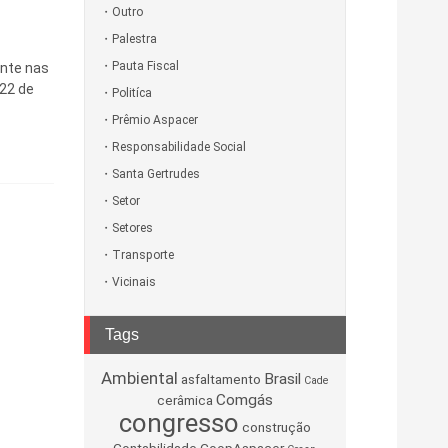
Outro
Palestra
Pauta Fiscal
ente nas
 22 de
Politíca
Prêmio Aspacer
Responsabilidade Social
Santa Gertrudes
Setor
Setores
Transporte
Vicinais
Tags
Ambiental
Brasil
asfaltamento
Cade
Comgás
cerâmica
congresso
construção