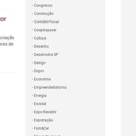
Congresso
Construção
tor
Contábil/Fiscal
CoopAspacer
 criação
Cultura
ores de
Desenho
Desenvolve SP
Design
Dnpm
Economia
Empreendedorismo
Energia
Esocial
Expo Revestir
Exportação
Forn&Cer