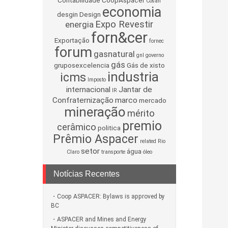
Contabilidade
CoopAspacer
Cosan
economia
desgin
Design
Expo Revestir
energia
forn&cer
Exportação
fornec
forum
gasnatural
gnl
governo
gás
gruposexcelencia
Gás de xisto
industria
icms
Imposto
internacional
Jantar de
IR
Confraternização
marco
mercado
mineração
mérito
premio
cerâmico
politica
Prêmio Aspacer
related
Rio
setor
água
Claro
transporte
óleo
Notícias Recentes
Coop ASPACER: Bylaws is approved by
BC
ASPACER and Mines and Energy