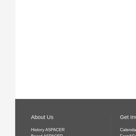
About Us
Get In
History ASPACER
Calenda