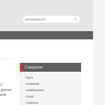
Pesquisa:
Categorias
Água
Ambiental
st
e geared
Asfaltamento
eral
Brasil
Cerâmica