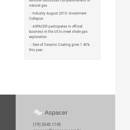
Minister discusses competitiveness of
natural gas
Industry August 2015: Investment
Collapse
ASPACER participates in official
business in the US to meet shale gas
exploration
Sale of Ceramic Coating grow 1.45%
this year
Aspacer
(19) 3545.1145