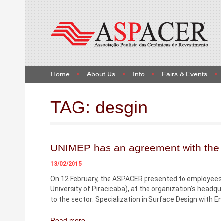
Home
About Us
Info
Fairs & Events
TAG:
desgin
UNIMEP has an agreement with th
13/02/2015
On 12 February, the ASPACER presented to employees o
University of Piracicaba), at the organization’s headqu
to the sector: Specialization in Surface Design with 
Read more