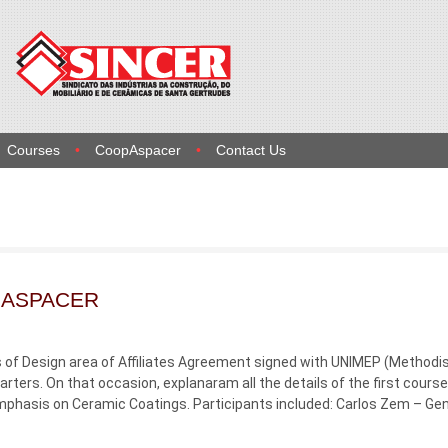
Courses
CoopAspacer
Contact Us
e ASPACER
f Design area of ​​Affiliates Agreement signed with UNIMEP (Methodi
arters. On that occasion, explanaram all the details of the first cours
Emphasis on Ceramic Coatings. Participants included: Carlos Zem – Gen