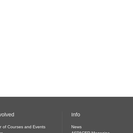
volved
Info
r of Courses and Events
News