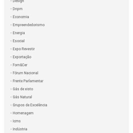
Design
Dnpm
Economia
Empreendedorismo
Energia
Esocial
Expo Revestir
Exportação
Forn&Cer
Fórum Nacional
Frente Parlamentar
Gás de xisto
Gás Natural
Grupos de Excelência
Homenagem
Icms
Indústria