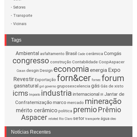
Setores
Transporte
Vicinais
Tags
Ambiental
Brasil
Comgás
asfaltamento
cerâmica
Cade
congresso
construção
Contabilidade
CoopAspacer
economia
Expo
energia
desgin
Design
Cosan
forn&cer
forum
Revestir
Exportação
fornec
gasnatural
gás
gruposexcelencia
Gás de xisto
gnl
governo
industria
icms
internacional
Jantar de
Imposto
IR
mineração
Confraternização
marco
mercado
premio
Prêmio
mérito cerâmico
politica
Aspacer
setor
água
related
Rio Claro
transporte
óleo
Notícias Recentes