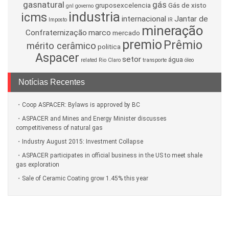
gasnatural
gás
gruposexcelencia
Gás de xisto
gnl
governo
industria
icms
internacional
Jantar de
Imposto
IR
mineração
Confraternização
marco
mercado
premio
Prêmio
mérito cerâmico
politica
Aspacer
setor
água
related
Rio Claro
transporte
óleo
Notícias Recentes
Coop ASPACER: Bylaws is approved by BC
ASPACER and Mines and Energy Minister discusses
competitiveness of natural gas
Industry August 2015: Investment Collapse
ASPACER participates in official business in the US to meet shale
gas exploration
Sale of Ceramic Coating grow 1.45% this year