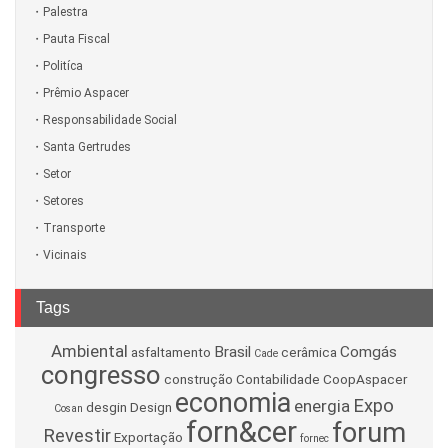
Palestra
Pauta Fiscal
Politíca
Prêmio Aspacer
Responsabilidade Social
Santa Gertrudes
Setor
Setores
Transporte
Vicinais
Tags
Ambiental
Brasil
Comgás
asfaltamento
cerâmica
Cade
congresso
construção
Contabilidade
CoopAspacer
economia
Expo
energia
desgin
Design
Cosan
forn&cer
forum
Revestir
Exportação
fornec