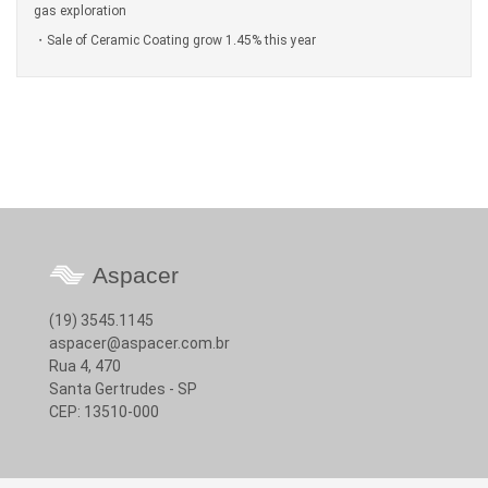
gas exploration
Sale of Ceramic Coating grow 1.45% this year
Aspacer
(19) 3545.1145
aspacer@aspacer.com.br
Rua 4, 470
Santa Gertrudes - SP
CEP: 13510-000