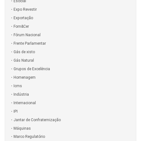
Esocial
Expo Revestir
Exportação
Forn&Cer
Fórum Nacional
Frente Parlamentar
Gás de xisto
Gás Natural
Grupos de Excelência
Homenagem
Icms
Indústria
Internacional
IPI
Jantar de Confraternização
Máquinas
Marco Regulatório