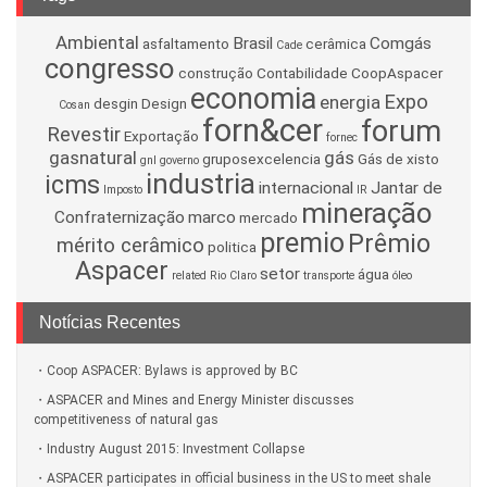
Ambiental
Brasil
Comgás
asfaltamento
cerâmica
Cade
congresso
construção
Contabilidade
CoopAspacer
economia
Expo
energia
desgin
Design
Cosan
forn&cer
forum
Revestir
Exportação
fornec
gasnatural
gás
gruposexcelencia
Gás de xisto
gnl
governo
industria
icms
internacional
Jantar de
Imposto
IR
mineração
Confraternização
marco
mercado
premio
Prêmio
mérito cerâmico
politica
Aspacer
setor
água
related
Rio Claro
transporte
óleo
Notícias Recentes
Coop ASPACER: Bylaws is approved by BC
ASPACER and Mines and Energy Minister discusses
competitiveness of natural gas
Industry August 2015: Investment Collapse
ASPACER participates in official business in the US to meet shale