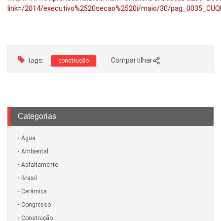
link=/2014/executivo%2520secao%2520i/maio/30/pag_0035_CU
Tags:
Compartilhar
construção
Categorias
Água
Ambiental
Asfaltamento
Brasil
Cerâmica
Congresso
Construção