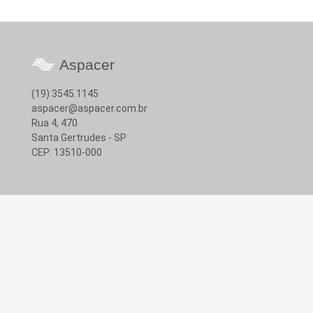
Aspacer
(19) 3545.1145
aspacer@aspacer.com.br
Rua 4, 470
Santa Gertrudes - SP
CEP: 13510-000