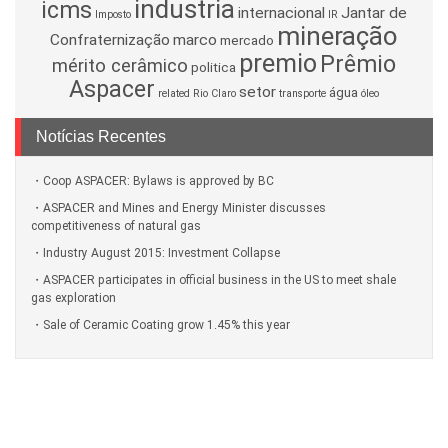
industria
icms
internacional
Jantar de
Imposto
IR
mineração
Confraternização
marco
mercado
premio
Prêmio
mérito cerâmico
politica
Aspacer
setor
água
related
Rio Claro
transporte
óleo
Notícias Recentes
Coop ASPACER: Bylaws is approved by BC
ASPACER and Mines and Energy Minister discusses
competitiveness of natural gas
Industry August 2015: Investment Collapse
ASPACER participates in official business in the US to meet shale
gas exploration
Sale of Ceramic Coating grow 1.45% this year