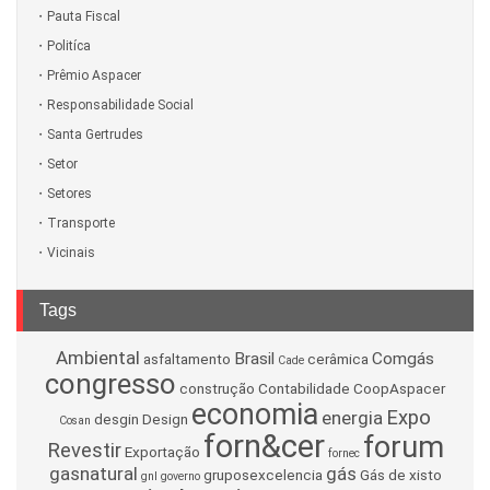
Pauta Fiscal
Politíca
Prêmio Aspacer
Responsabilidade Social
Santa Gertrudes
Setor
Setores
Transporte
Vicinais
Tags
Ambiental
Brasil
Comgás
asfaltamento
cerâmica
Cade
congresso
construção
Contabilidade
CoopAspacer
economia
Expo
energia
desgin
Design
Cosan
forn&cer
forum
Revestir
Exportação
fornec
gasnatural
gás
gruposexcelencia
Gás de xisto
gnl
governo