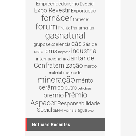
Empreendedorismo
Esocial
Expo Revestir
Exportação
forn&cer
fornecer
forum
Frente Parlamentar
gasnatural
gás
gruposexcelencia
Gás de
industria
icms
xisto
Imposto
Jantar de
internacional
IR
Confraternização
marco
mercado
material
mineração
mérito
cerâmico
outro
petrobrás
Prêmio
premio
Aspacer
Responsabilidade
Social
água
SENAI
vicinais
óleo
Notícias Recentes