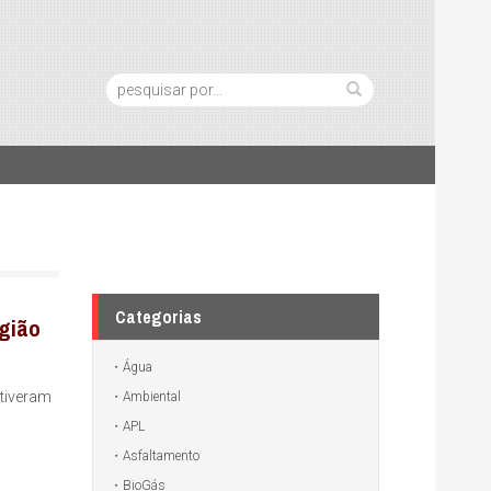
Pesquisa:
Categorias
egião
Água
stiveram
Ambiental
APL
Asfaltamento
BioGás