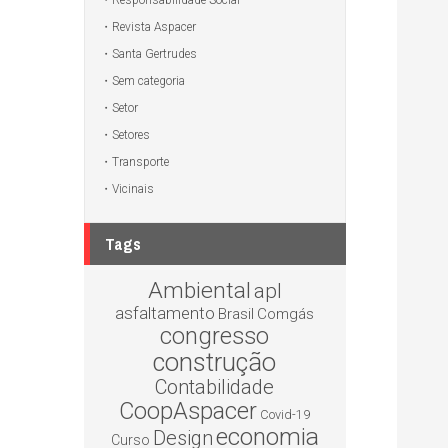
Responsabilidade Social
Revista Aspacer
Santa Gertrudes
Sem categoria
Setor
Setores
Transporte
Vicinais
Tags
Ambiental
apl
asfaltamento
Brasil
Comgás
congresso
construção
Contabilidade
CoopAspacer
Covid-19
economia
Design
Curso