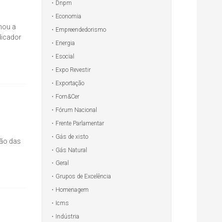
Dnpm
Economia
rmou a
Empreendedorismo
dicador
Energia
Esocial
Expo Revestir
Exportação
Forn&Cer
Fórum Nacional
Frente Parlamentar
Gás de xisto
ção das
Gás Natural
Geral
Grupos de Excelência
Homenagem
Icms
Indústria