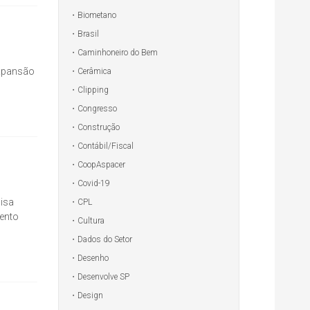
Biometano
Brasil
Caminhoneiro do Bem
expansão
Cerâmica
Clipping
Congresso
Construção
Contábil/Fiscal
CoopAspacer
Covid-19
uisa
CPL
mento
Cultura
Dados do Setor
Desenho
Desenvolve SP
Design