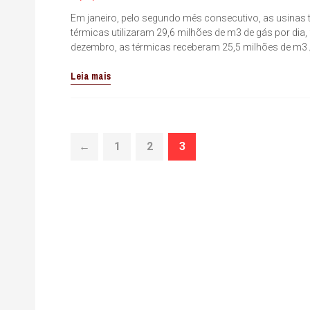
Em janeiro, pelo segundo mês consecutivo, as usinas 
térmicas utilizaram 29,6 milhões de m3 de gás por dia,
dezembro, as térmicas receberam 25,5 milhões de m3 /
Leia mais
←
1
2
3