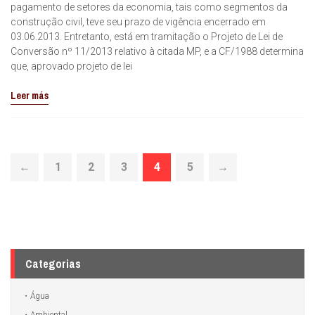
pagamento de setores da economia, tais como segmentos da
construção civil, teve seu prazo de vigência encerrado em
03.06.2013. Entretanto, está em tramitação o Projeto de Lei de
Conversão nº 11/2013 relativo à citada MP, e a CF/1988 determina
que, aprovado projeto de lei
Leer más
←
1
2
3
4
5
→
Categorias
Água
Ambiental