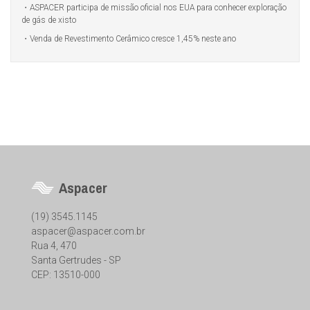
ASPACER participa de missão oficial nos EUA para conhecer exploração
de gás de xisto
Venda de Revestimento Cerâmico cresce 1,45% neste ano
Aspacer
(19) 3545.1145
aspacer@aspacer.com.br
Rua 4, 470
Santa Gertrudes - SP
CEP: 13510-000