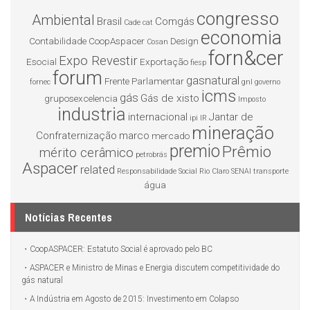
congresso
Ambiental
Brasil
Comgás
Cade
cat
economia
Contabilidade
CoopAspacer
Design
Cosan
forn&cer
Expo Revestir
Esocial
Exportação
fiesp
forum
gasnatural
Frente Parlamentar
fornec
gnl
governo
icms
gás
Gás de xisto
gruposexcelencia
Imposto
industria
internacional
Jantar de
ipi
IR
mineração
Confraternização
marco
mercado
premio
Prêmio
mérito cerâmico
petrobrás
Aspacer
related
Responsabilidade Social
Rio Claro
SENAI
transporte
água
Notícias Recentes
CoopASPACER: Estatuto Social é aprovado pelo BC
ASPACER e Ministro de Minas e Energia discutem competitividade do
gás natural
A Indústria em Agosto de 2015: Investimento em Colapso