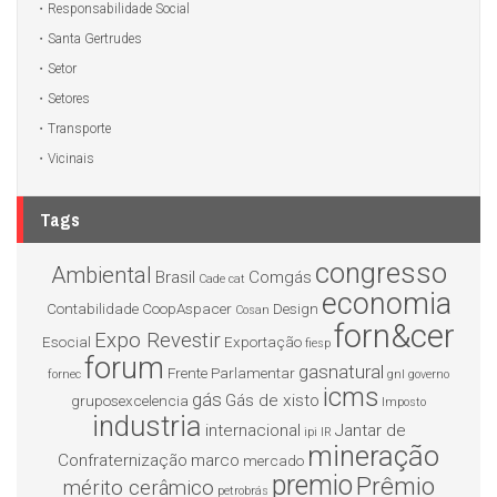
Responsabilidade Social
Santa Gertrudes
Setor
Setores
Transporte
Vicinais
Tags
congresso
Ambiental
Brasil
Comgás
Cade
cat
economia
Contabilidade
CoopAspacer
Design
Cosan
forn&cer
Expo Revestir
Esocial
Exportação
fiesp
forum
gasnatural
Frente Parlamentar
fornec
gnl
governo
icms
gás
Gás de xisto
gruposexcelencia
Imposto
industria
internacional
Jantar de
ipi
IR
mineração
Confraternização
marco
mercado
premio
Prêmio
mérito cerâmico
petrobrás