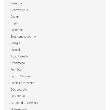
Desenho
Desenvolve SP
Design
Dnpm
Economia
Empreendedorismo
Energia
Esocial
Expo Revestir
Exportação
Forn&Cer
Fórum Nacional
Frente Parlamentar
Gás de xisto
Gás Natural
Grupos de Excelência
Homenagem