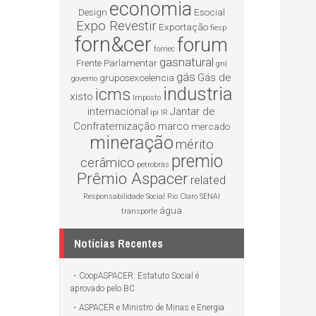
economia
Design
Esocial
Expo Revestir
Exportação
fiesp
forn&cer
forum
fornec
gasnatural
Frente Parlamentar
gnl
gás
Gás de
gruposexcelencia
governo
industria
icms
xisto
Imposto
internacional
Jantar de
ipi
IR
Confraternização
marco
mercado
mineração
mérito
premio
cerâmico
petrobrás
Prêmio Aspacer
related
Responsabilidade Social
Rio Claro
SENAI
água
transporte
Notícias Recentes
CoopASPACER: Estatuto Social é
aprovado pelo BC
ASPACER e Ministro de Minas e Energia