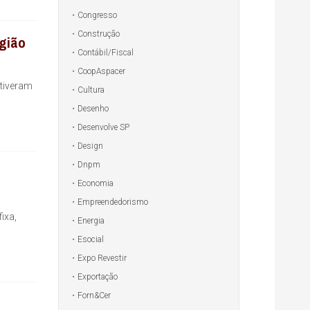
Congresso
Construção
egião
Contábil/Fiscal
CoopAspacer
stiveram
Cultura
Desenho
Desenvolve SP
Design
Dnpm
Economia
Empreendedorismo
ixa,
Energia
Esocial
Expo Revestir
Exportação
Forn&Cer