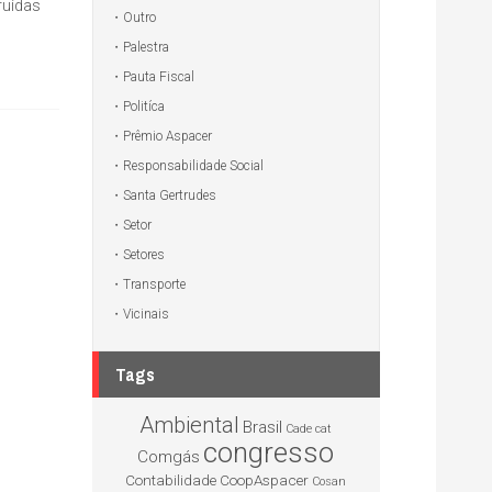
ruídas
Outro
Palestra
Pauta Fiscal
Politíca
Prêmio Aspacer
Responsabilidade Social
Santa Gertrudes
Setor
Setores
Transporte
Vicinais
Tags
Ambiental
Brasil
Cade
cat
congresso
Comgás
Contabilidade
CoopAspacer
Cosan