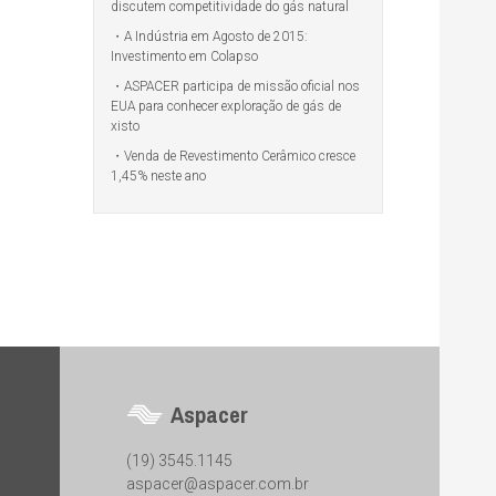
discutem competitividade do gás natural
A Indústria em Agosto de 2015:
Investimento em Colapso
ASPACER participa de missão oficial nos
EUA para conhecer exploração de gás de
xisto
Venda de Revestimento Cerâmico cresce
1,45% neste ano
Aspacer
(19) 3545.1145
aspacer@aspacer.com.br