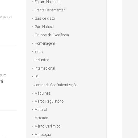
Fórum Nacional
Frente Parlamentar
e para
Gás de xisto
Gás Natural
Grupos de Excelência
Homenagem
Icms
Indústria
Internacional
 que
IPI
rá
Jantar de Confraternização
Máquinas
Marco Regulatório
Material
Mercado
Mérito Cerâmico
Mineração