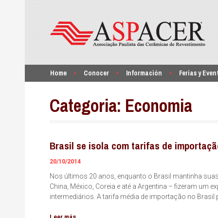
Home
Conocer
Información
Ferias y Even
Categoria:
Economia
Brasil se isola com tarifas de importaç
20/10/2014
Nos últimos 20 anos, enquanto o Brasil mantinha suas
China, México, Coreia e até a Argentina – fizeram um 
intermediários. A tarifa média de importação no Bras
Leer más