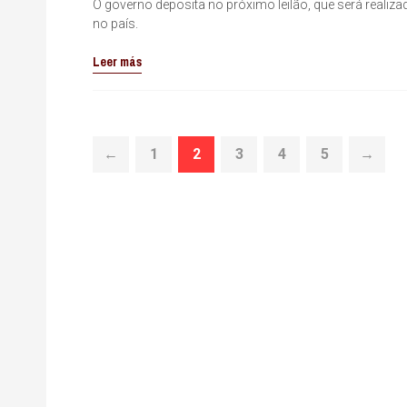
O governo deposita no próximo leilão, que será reali
no país.
Leer más
←
1
2
3
4
5
→