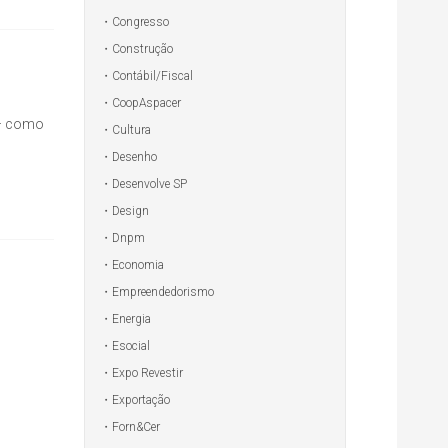
Congresso
Construção
Contábil/Fiscal
CoopAspacer
 – como
Cultura
Desenho
Desenvolve SP
Design
Dnpm
Economia
Empreendedorismo
Energia
Esocial
Expo Revestir
Exportação
Forn&Cer