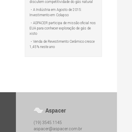
discutem competitividade do gás natural
A Indústria em Agosto de 2015:
Investimento em Colapso
ASPACER participa de missão oficial nos
EUA para conhecer exploração de gás de
xisto
Venda de Revestimento Cerâmico cresce
1,45% neste ano
Aspacer
(19) 3545.1145
aspacer@aspacer.com.br