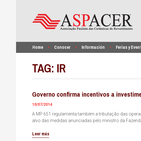
Home
Conocer
Información
Ferias y Even
TAG:
IR
Governo confirma incentivos a investi
10/07/2014
A MP 651 regulamenta também a tributação das operaçõ
alvo das medidas anunciadas pelo ministro da Fazend
Leer más