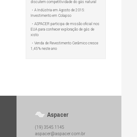
discutem competitividade do gás natural
A Indústria em Agosto de 2015:
Investimento em Colapso
ASPACER participa de missão oficial nos
EUA para conhecer exploração de gás de
xisto
Venda de Revestimento Cerâmico cresce
1,45% neste ano
Aspacer
(19) 3545.1145
aspacer@aspacer.com.br