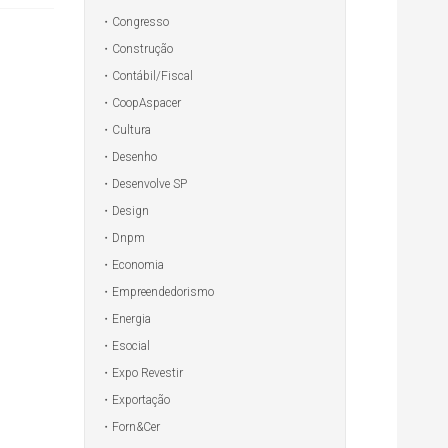
Congresso
Construção
Contábil/Fiscal
CoopAspacer
Cultura
Desenho
Desenvolve SP
Design
Dnpm
Economia
Empreendedorismo
Energia
Esocial
Expo Revestir
Exportação
Forn&Cer