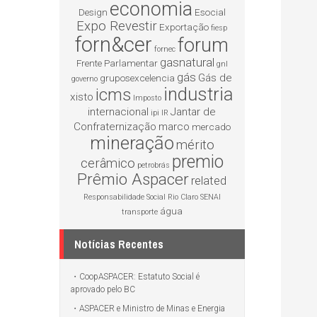
economia
Design
Esocial
Expo Revestir
Exportação
fiesp
forn&cer
forum
fornec
gasnatural
Frente Parlamentar
gnl
gás
Gás de
gruposexcelencia
governo
industria
icms
xisto
Imposto
internacional
Jantar de
ipi
IR
Confraternização
marco
mercado
mineração
mérito
premio
cerâmico
petrobrás
Prêmio Aspacer
related
Responsabilidade Social
Rio Claro
SENAI
água
transporte
Notícias Recentes
CoopASPACER: Estatuto Social é
aprovado pelo BC
ASPACER e Ministro de Minas e Energia