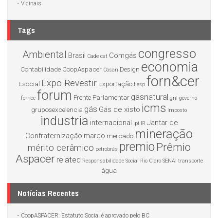
Vicinais
Tags
congresso
Ambiental
Brasil
Comgás
Cade
cat
economia
Contabilidade
CoopAspacer
Design
Cosan
forn&cer
Expo Revestir
Esocial
Exportação
fiesp
forum
gasnatural
Frente Parlamentar
fornec
gnl
governo
icms
gás
Gás de xisto
gruposexcelencia
Imposto
industria
internacional
Jantar de
ipi
IR
mineração
Confraternização
marco
mercado
premio
Prêmio
mérito cerâmico
petrobrás
Aspacer
related
Responsabilidade Social
Rio Claro
SENAI
transporte
água
Notícias Recentes
CoopASPACER: Estatuto Social é aprovado pelo BC