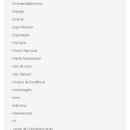
Empreendedorismo
Energia
Esocial
Expo Revestir
Exportação
Forn&Cer
Fórum Nacional
Frente Parlamentar
Gás de xisto
Gás Natural
Grupos de Excelência
Homenagem
Icms
Indústria
Internacional
IPI
Jantar de Confraternização