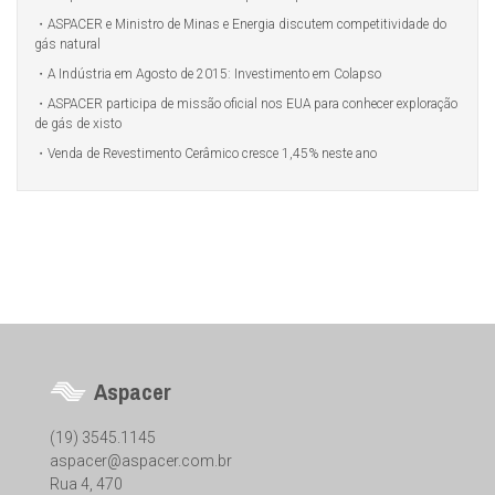
ASPACER e Ministro de Minas e Energia discutem competitividade do
gás natural
A Indústria em Agosto de 2015: Investimento em Colapso
ASPACER participa de missão oficial nos EUA para conhecer exploração
de gás de xisto
Venda de Revestimento Cerâmico cresce 1,45% neste ano
Aspacer
(19) 3545.1145
aspacer@aspacer.com.br
Rua 4, 470