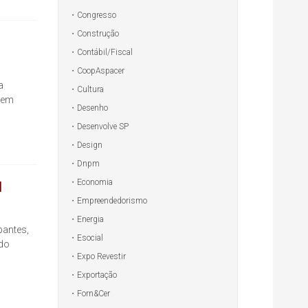
Congresso
Construção
Contábil/Fiscal
CoopAspacer
a
Cultura
o em
Desenho
Desenvolve SP
Design
Dnpm
l
Economia
Empreendedorismo
Energia
pantes,
Esocial
 do
Expo Revestir
Exportação
Forn&Cer