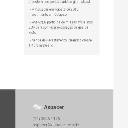
discutem competitividade do gás natural
A Indústria em Agosto de 2015:
Investimento em Colapso
ASPACER participa de missão oficial nos
EUA para conhecer exploração de gás de
xisto
Venda de Revestimento Cerâmico cresce
1,45% neste ano
Aspacer
(19) 3545.1145
aspacer@aspacer.com.br