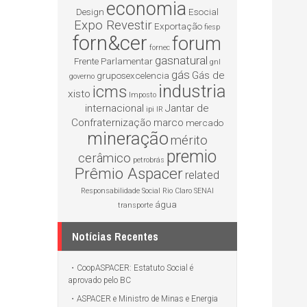
economia
Design
Esocial
Expo Revestir
Exportação
fiesp
forn&cer
forum
fornec
gasnatural
Frente Parlamentar
gnl
gás
Gás de
gruposexcelencia
governo
industria
icms
xisto
Imposto
internacional
Jantar de
ipi
IR
Confraternização
marco
mercado
mineração
mérito
premio
cerâmico
petrobrás
Prêmio Aspacer
related
Responsabilidade Social
Rio Claro
SENAI
água
transporte
Notícias Recentes
CoopASPACER: Estatuto Social é
aprovado pelo BC
ASPACER e Ministro de Minas e Energia