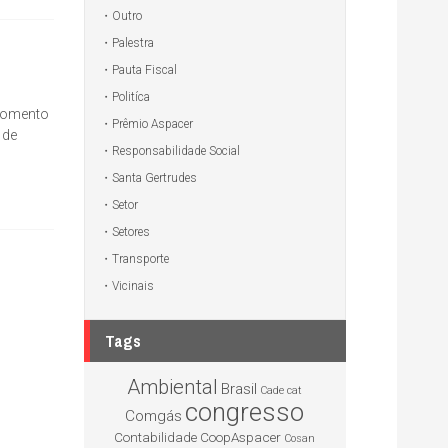
Outro
Palestra
Pauta Fiscal
Politíca
 momento
Prêmio Aspacer
 de
Responsabilidade Social
Santa Gertrudes
Setor
Setores
Transporte
Vicinais
Tags
Ambiental
Brasil
Cade
cat
congresso
Comgás
Contabilidade
CoopAspacer
Cosan