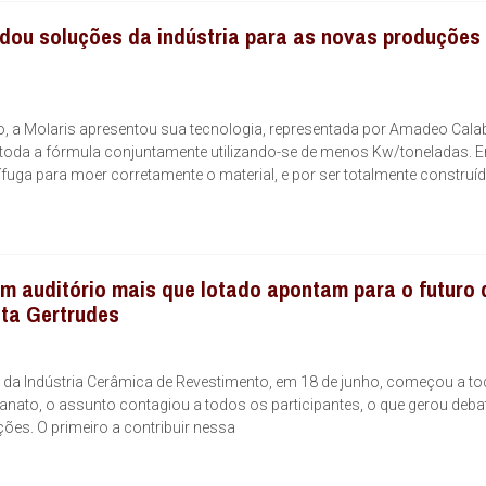
dou soluções da indústria para as novas produções 
a Molaris apresentou sua tecnologia, representada por Amadeo Calab
toda a fórmula conjuntamente utilizando-se de menos Kw/toneladas. 
ífuga para moer corretamente o material, e por ser totalmente construí
om auditório mais que lotado apontam para o futuro 
nta Gertrudes
so da Indústria Cerâmica de Revestimento, em 18 de junho, começou a t
nato, o assunto contagiou a todos os participantes, o que gerou deba
ões. O primeiro a contribuir nessa