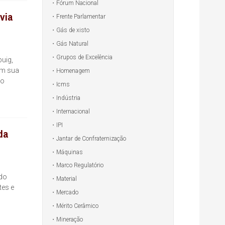
Fórum Nacional
via
Frente Parlamentar
Gás de xisto
Gás Natural
Grupos de Excelência
uig,
Em sua
Homenagem
do
Icms
Indústria
Internacional
IPI
da
Jantar de Confraternização
Máquinas
Marco Regulatório
odo
Material
tes e
Mercado
Mérito Cerâmico
Mineração