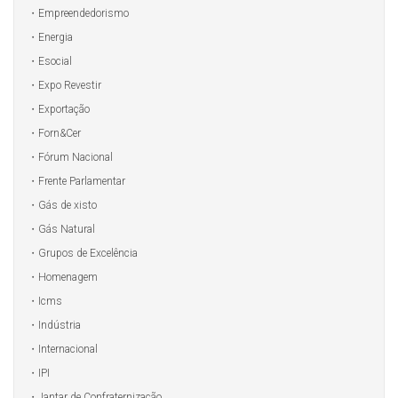
Empreendedorismo
Energia
Esocial
Expo Revestir
Exportação
Forn&Cer
Fórum Nacional
Frente Parlamentar
Gás de xisto
Gás Natural
Grupos de Excelência
Homenagem
Icms
Indústria
Internacional
IPI
Jantar de Confraternização