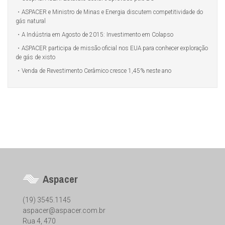
ASPACER e Ministro de Minas e Energia discutem competitividade do
gás natural
A Indústria em Agosto de 2015: Investimento em Colapso
ASPACER participa de missão oficial nos EUA para conhecer exploração
de gás de xisto
Venda de Revestimento Cerâmico cresce 1,45% neste ano
Aspacer
(19) 3545.1145
aspacer@aspacer.com.br
Rua 4, 470