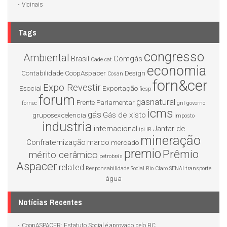
Vicinais
Tags
congresso
Ambiental
Brasil
Comgás
Cade
cat
economia
Contabilidade
CoopAspacer
Design
Cosan
forn&cer
Expo Revestir
Esocial
Exportação
fiesp
forum
gasnatural
Frente Parlamentar
fornec
gnl
governo
icms
gás
Gás de xisto
gruposexcelencia
Imposto
industria
internacional
Jantar de
ipi
IR
mineração
Confraternização
marco
mercado
premio
Prêmio
mérito cerâmico
petrobrás
Aspacer
related
Responsabilidade Social
Rio Claro
SENAI
transporte
água
Notícias Recentes
CoopASPACER: Estatuto Social é aprovado pelo BC