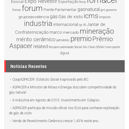
forn&cer
Expo Revestir
Esocial
Exportação
fiesp
forum
gasnatural
Frente Parlamentar
fornec
gnl
governo
icms
gás
Gás de xisto
gruposexcelencia
Imposto
industria
internacional
Jantar de
ipi
IR
mineração
Confraternização
marco
mercado
premio
Prêmio
mérito cerâmico
petrobrás
Aspacer
related
Responsabilidade Social
Rio Claro
SENAI
transporte
água
Notícias Recentes
CoopASPACER: Estatuto Social é aprovado pelo BC
ASPACER e Ministro de Minas e Energia discutem competitividade do
gás natural
A Indústria em Agosto de 2015: Investimento em Colapso
ASPACER participa de missão oficial nos EUA para conhecer exploração
de gás de xisto
Venda de Revestimento Cerâmico cresce 1,45% neste ano