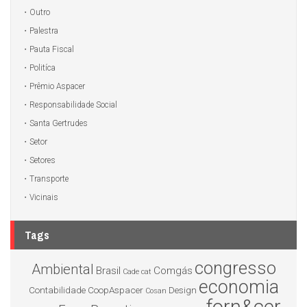
Outro
Palestra
Pauta Fiscal
Politíca
Prêmio Aspacer
Responsabilidade Social
Santa Gertrudes
Setor
Setores
Transporte
Vicinais
Tags
congresso
Ambiental
Brasil
Comgás
Cade
cat
economia
Contabilidade
CoopAspacer
Design
Cosan