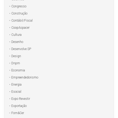
Congresso
Construção
Contábil/Fiscal
CoopAspacer
Cultura
Desenho
Desenvolve SP
Design
Dnpm
Economia
Empreendedorismo
Energia
Esocial
Expo Revestir
Exportação
Forn&Cer