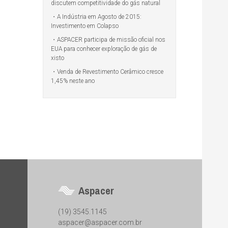
discutem competitividade do gás natural
A Indústria em Agosto de 2015:
Investimento em Colapso
ASPACER participa de missão oficial nos
EUA para conhecer exploração de gás de
xisto
Venda de Revestimento Cerâmico cresce
1,45% neste ano
Aspacer
(19) 3545.1145
aspacer@aspacer.com.br