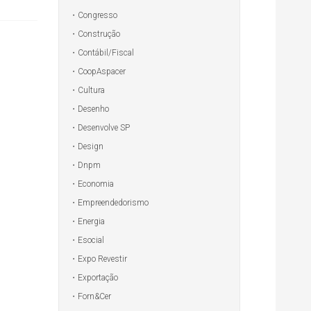
Congresso
Construção
Contábil/Fiscal
CoopAspacer
Cultura
Desenho
Desenvolve SP
Design
Dnpm
Economia
Empreendedorismo
Energia
Esocial
Expo Revestir
Exportação
Forn&Cer