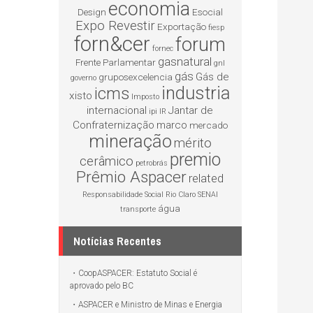
economia
Design
Esocial
Expo Revestir
Exportação
fiesp
forn&cer
forum
fornec
gasnatural
Frente Parlamentar
gnl
gás
Gás de
gruposexcelencia
governo
industria
icms
xisto
Imposto
internacional
Jantar de
ipi
IR
Confraternização
marco
mercado
mineração
mérito
premio
cerâmico
petrobrás
Prêmio Aspacer
related
Responsabilidade Social
Rio Claro
SENAI
água
transporte
Notícias Recentes
CoopASPACER: Estatuto Social é
aprovado pelo BC
ASPACER e Ministro de Minas e Energia