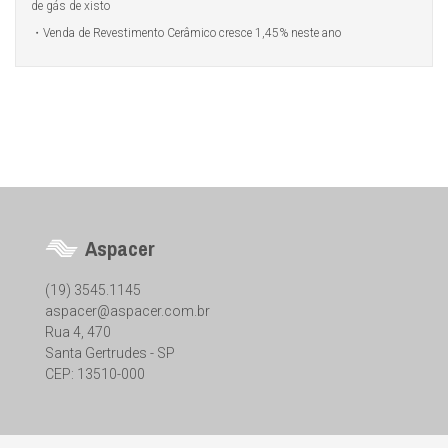
de gás de xisto
Venda de Revestimento Cerâmico cresce 1,45% neste ano
Aspacer
(19) 3545.1145
aspacer@aspacer.com.br
Rua 4, 470
Santa Gertrudes - SP
CEP: 13510-000