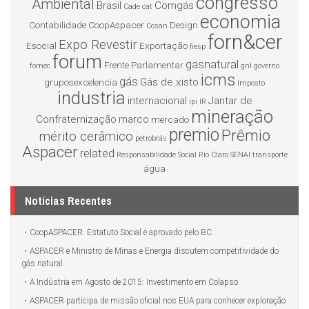
congresso
Ambiental
Brasil
Comgás
Cade
cat
economia
Contabilidade
CoopAspacer
Design
Cosan
forn&cer
Expo Revestir
Esocial
Exportação
fiesp
forum
gasnatural
Frente Parlamentar
fornec
gnl
governo
icms
gás
Gás de xisto
gruposexcelencia
Imposto
industria
internacional
Jantar de
ipi
IR
mineração
Confraternização
marco
mercado
premio
Prêmio
mérito cerâmico
petrobrás
Aspacer
related
Responsabilidade Social
Rio Claro
SENAI
transporte
água
Notícias Recentes
CoopASPACER: Estatuto Social é aprovado pelo BC
ASPACER e Ministro de Minas e Energia discutem competitividade do
gás natural
A Indústria em Agosto de 2015: Investimento em Colapso
ASPACER participa de missão oficial nos EUA para conhecer exploração