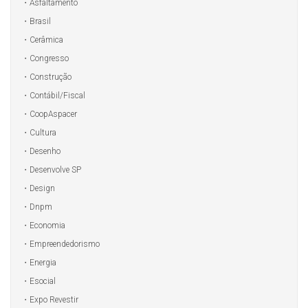
Asfaltamento
Brasil
Cerâmica
Congresso
Construção
Contábil/Fiscal
CoopAspacer
Cultura
Desenho
Desenvolve SP
Design
Dnpm
Economia
Empreendedorismo
Energia
Esocial
Expo Revestir