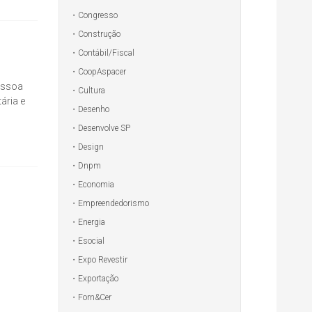
Congresso
Construção
Contábil/Fiscal
CoopAspacer
essoa
Cultura
ária e
Desenho
Desenvolve SP
Design
Dnpm
Economia
Empreendedorismo
Energia
Esocial
Expo Revestir
Exportação
Forn&Cer