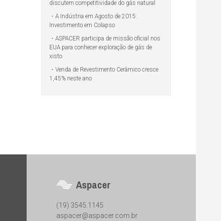
discutem competitividade do gás natural
A Indústria em Agosto de 2015:
Investimento em Colapso
ASPACER participa de missão oficial nos
EUA para conhecer exploração de gás de
xisto
Venda de Revestimento Cerâmico cresce
1,45% neste ano
Aspacer
(19) 3545.1145
aspacer@aspacer.com.br