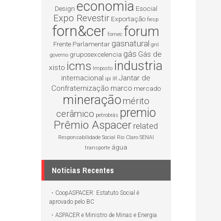
economia
Design
Esocial
Expo Revestir
Exportação
fiesp
forn&cer
forum
fornec
gasnatural
Frente Parlamentar
gnl
gás
Gás de
gruposexcelencia
governo
industria
icms
xisto
Imposto
internacional
Jantar de
ipi
IR
Confraternização
marco
mercado
mineração
mérito
premio
cerâmico
petrobrás
Prêmio Aspacer
related
Responsabilidade Social
Rio Claro
SENAI
água
transporte
Notícias Recentes
CoopASPACER: Estatuto Social é
aprovado pelo BC
ASPACER e Ministro de Minas e Energia