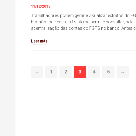
11/12/2013
Trabalhadores podem gerar e visualizar extratos do 
Econômica Federal. O sistema permite consultar, pela
acentralização das contas do FGTS no banco. Antes d
Leer más
←
1
2
3
4
5
→