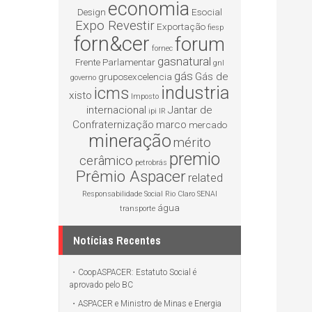
economia
Design
Esocial
Expo Revestir
Exportação
fiesp
forn&cer
forum
fornec
gasnatural
Frente Parlamentar
gnl
gás
Gás de
gruposexcelencia
governo
industria
icms
xisto
Imposto
internacional
Jantar de
ipi
IR
Confraternização
marco
mercado
mineração
mérito
premio
cerâmico
petrobrás
Prêmio Aspacer
related
Responsabilidade Social
Rio Claro
SENAI
água
transporte
Notícias Recentes
CoopASPACER: Estatuto Social é
aprovado pelo BC
ASPACER e Ministro de Minas e Energia