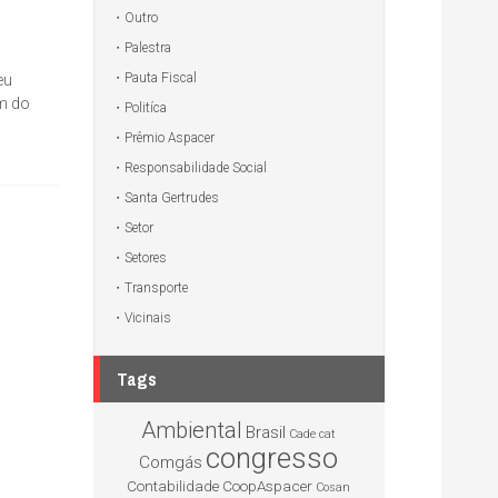
Outro
Palestra
Pauta Fiscal
eu
ém do
Politíca
Prêmio Aspacer
Responsabilidade Social
Santa Gertrudes
Setor
Setores
Transporte
Vicinais
Tags
Ambiental
Brasil
Cade
cat
congresso
Comgás
Contabilidade
CoopAspacer
Cosan