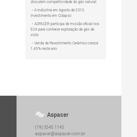
discutem competitividade do gás natural
A Indústria em Agosto de 2015:
Investimento em Colapso
ASPACER participa de missão oficial nos
EUA para conhecer exploração de gás de
xisto
Venda de Revestimento Cerâmico cresce
1,45% neste ano
Aspacer
(19) 3545.1145
aspacer@aspacer.com.br