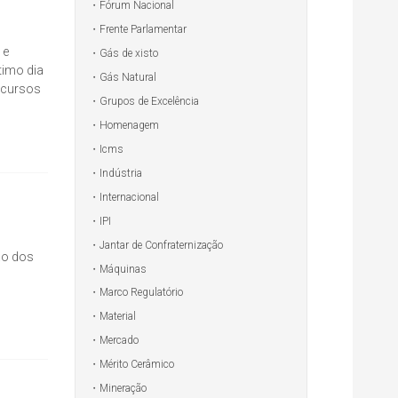
Fórum Nacional
Frente Parlamentar
 e
Gás de xisto
timo dia
Gás Natural
 cursos
Grupos de Excelência
Homenagem
Icms
Indústria
Internacional
IPI
Jantar de Confraternização
ão dos
Máquinas
Marco Regulatório
Material
Mercado
Mérito Cerâmico
Mineração