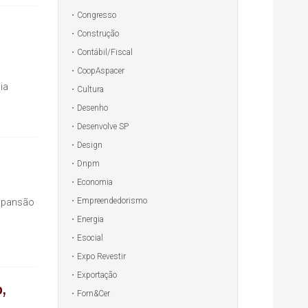
Congresso
Construção
Contábil/Fiscal
CoopAspacer
ia
Cultura
Desenho
Desenvolve SP
Design
Dnpm
Economia
Empreendedorismo
expansão
Energia
Esocial
Expo Revestir
Exportação
,
Forn&Cer