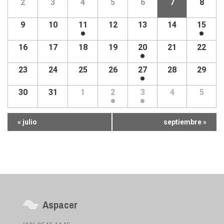
2
3
4
5
6
7
8
9
10
11
12
13
14
15
16
17
18
19
20
21
22
23
24
25
26
27
28
29
30
31
1
2
3
4
5
Navegación
«
julio
septiembre
»
en
Calendario
Mensual
Aspacer