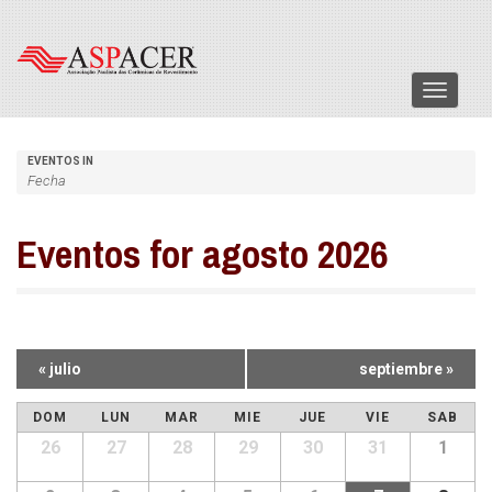
Menu
EVENTOS IN
Eventos for agosto 2026
Navegación
«
julio
septiembre
»
en
Calendario
DOM
LUN
MAR
MIE
JUE
VIE
SAB
Mensual
26
27
28
29
30
31
1