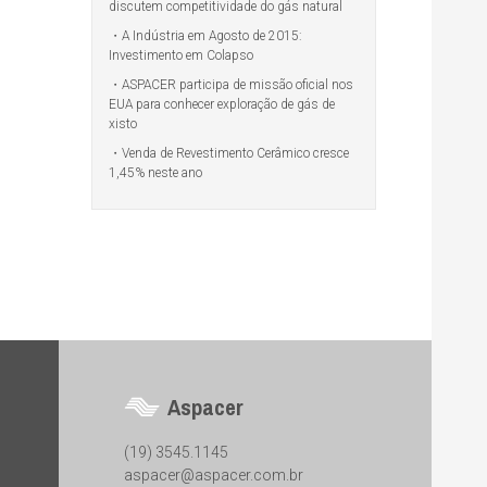
discutem competitividade do gás natural
A Indústria em Agosto de 2015:
Investimento em Colapso
ASPACER participa de missão oficial nos
EUA para conhecer exploração de gás de
xisto
Venda de Revestimento Cerâmico cresce
1,45% neste ano
Aspacer
(19) 3545.1145
aspacer@aspacer.com.br