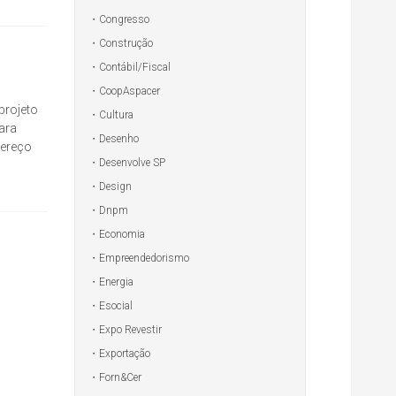
Congresso
Construção
Contábil/Fiscal
CoopAspacer
projeto
Cultura
ara
Desenho
dereço
Desenvolve SP
Design
Dnpm
Economia
Empreendedorismo
Energia
Esocial
Expo Revestir
Exportação
Forn&Cer