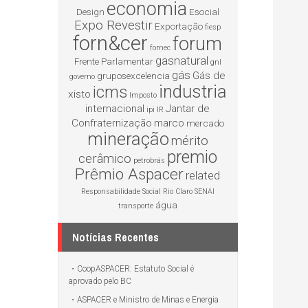
economia
Design
Esocial
Expo Revestir
Exportação
fiesp
forn&cer
forum
fornec
gasnatural
Frente Parlamentar
gnl
gás
Gás de
gruposexcelencia
governo
industria
icms
xisto
Imposto
internacional
Jantar de
ipi
IR
Confraternização
marco
mercado
mineração
mérito
premio
cerâmico
petrobrás
Prêmio Aspacer
related
Responsabilidade Social
Rio Claro
SENAI
água
transporte
Notícias Recentes
CoopASPACER: Estatuto Social é
aprovado pelo BC
ASPACER e Ministro de Minas e Energia