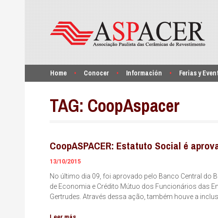
Home
Conocer
Información
Ferias y Even
TAG:
CoopAspacer
CoopASPACER: Estatuto Social é aprov
13/10/2015
No último dia 09, foi aprovado pelo Banco Central do 
de Economia e Crédito Mútuo dos Funcionários das 
Gertrudes. Através dessa ação, também houve a incl
Leer más