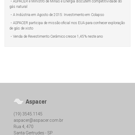
ASPACER e Ministro de Minas e Energia discutem competitividade do
gás natural
A Indústria em Agosto de 2015: Investimento em Colapso
ASPACER participa de missão oficial nos EUA para conhecer exploração
de gás de xisto
Venda de Revestimento Cerâmico cresce 1,45% neste ano
Aspacer
(19) 3545.1145
aspacer@aspacer.com.br
Rua 4, 470
Santa Gertrudes - SP