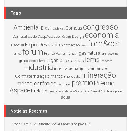
Tags
congresso
Ambiental
Brasil
Comgás
Cade
cat
economia
Contabilidade
CoopAspacer
Design
Cosan
forn&cer
Expo Revestir
Esocial
Exportação
fiesp
forum
gasnatural
Frente Parlamentar
fornec
gnl
governo
icms
gás
Gás de xisto
gruposexcelencia
Imposto
industria
internacional
Jantar de
ipi
IR
mineração
Confraternização
marco
mercado
premio
Prêmio
mérito cerâmico
petrobrás
Aspacer
related
Responsabilidade Social
Rio Claro
SENAI
transporte
água
Notícias Recentes
CoopASPACER: Estatuto Social é aprovado pelo BC