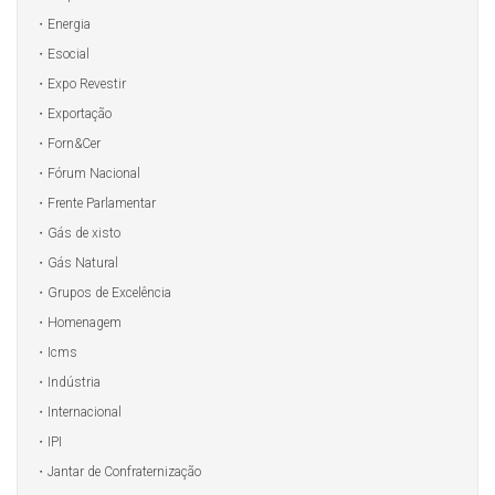
Energia
Esocial
Expo Revestir
Exportação
Forn&Cer
Fórum Nacional
Frente Parlamentar
Gás de xisto
Gás Natural
Grupos de Excelência
Homenagem
Icms
Indústria
Internacional
IPI
Jantar de Confraternização