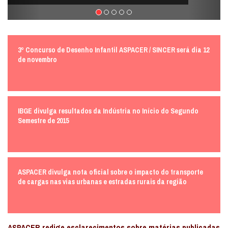
3º Concurso de Desenho Infantil ASPACER / SINCER será dia 12
de novembro
IBGE divulga resultados da Indústria no Início do Segundo
Semestre de 2015
ASPACER divulga nota oficial sobre o impacto do transporte
de cargas nas vias urbanas e estradas rurais da região
ASPACER redige esclarecimentos sobre matérias publicadas