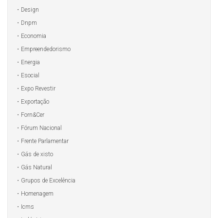
Design
Dnpm
Economia
Empreendedorismo
Energia
Esocial
Expo Revestir
Exportação
Forn&Cer
Fórum Nacional
Frente Parlamentar
Gás de xisto
Gás Natural
Grupos de Excelência
Homenagem
Icms