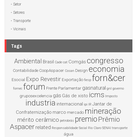
Setor
Setores
Transporte
Vicinais
Tags
congresso
Ambiental
Brasil
Comgás
Cade
cat
economia
Contabilidade
CoopAspacer
Design
Cosan
forn&cer
Expo Revestir
Esocial
Exportação
fiesp
forum
gasnatural
Frente Parlamentar
fornec
gnl
governo
icms
gás
Gás de xisto
gruposexcelencia
Imposto
industria
internacional
Jantar de
ipi
IR
mineração
Confraternização
marco
mercado
premio
Prêmio
mérito cerâmico
petrobrás
Aspacer
related
Responsabilidade Social
Rio Claro
SENAI
transporte
água