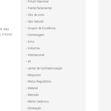
Fórum Nacional
Frente Parlamentar
Gás de xisto
Gás Natural
Grupos de Excelência
er das
, e esse
Homenagem
Icms
Indústria
Internacional
IPI
Jantar de Confraternização
Máquinas
Marco Regulatório
Material
Mercado
Mérito Cerâmico
Mineração