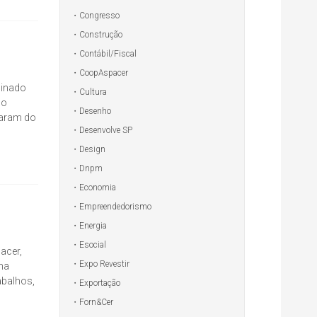
Congresso
Construção
Contábil/Fiscal
CoopAspacer
sinado
Cultura
do
Desenho
param do
Desenvolve SP
Design
Dnpm
Economia
Empreendedorismo
Energia
Esocial
acer,
Expo Revestir
 na
abalhos,
Exportação
Forn&Cer