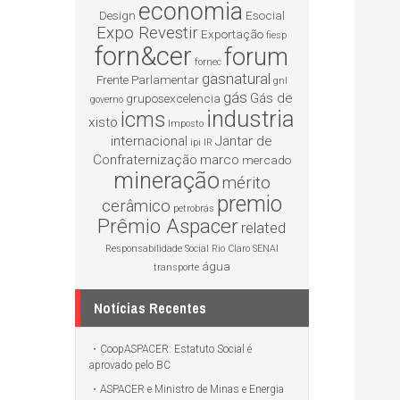
economia
Design
Esocial
Expo Revestir
Exportação
fiesp
forn&cer
forum
fornec
gasnatural
Frente Parlamentar
gnl
gás
Gás de
gruposexcelencia
governo
industria
icms
xisto
Imposto
internacional
Jantar de
ipi
IR
Confraternização
marco
mercado
mineração
mérito
premio
cerâmico
petrobrás
Prêmio Aspacer
related
Responsabilidade Social
Rio Claro
SENAI
água
transporte
Notícias Recentes
CoopASPACER: Estatuto Social é
aprovado pelo BC
ASPACER e Ministro de Minas e Energia