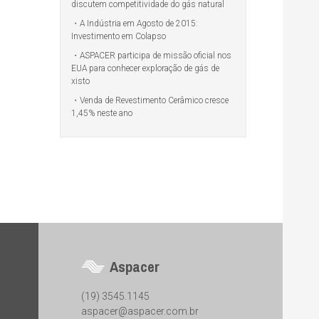
discutem competitividade do gás natural
A Indústria em Agosto de 2015:
Investimento em Colapso
ASPACER participa de missão oficial nos
EUA para conhecer exploração de gás de
xisto
Venda de Revestimento Cerâmico cresce
1,45% neste ano
Aspacer
(19) 3545.1145
aspacer@aspacer.com.br