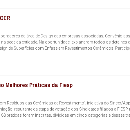
ACER
laboradores da área de Design das empresas associadas, Convênio as
 na sede da entidade. Na oportunidade, explanaram todos os detalhes 
esign de Superfícies com Ênfase em Revestimentos Cerâmicos. Partici
io Melhores Práticas da Fiesp
 com Resíduos das Cerâmicas de Revestimento”, iniciativa do Sincer/Asp
miação, resultante da etapa de votação dos Sindicatos filiados a FIESP,
88 práticas foram inscritas, divididas em cinco categorias e desses tr