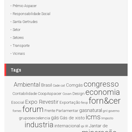
Prêmio Aspacer
Responsabilidade Social
Santa Gertrudes
Setor
Setores
Transporte
Vicinais
Tags
congresso
Ambiental
Brasil
Comgás
Cade
cat
economia
Contabilidade
CoopAspacer
Design
Cosan
forn&cer
Expo Revestir
Esocial
Exportação
fiesp
forum
gasnatural
Frente Parlamentar
fornec
gnl
governo
icms
gás
Gás de xisto
gruposexcelencia
Imposto
industria
internacional
Jantar de
ipi
IR