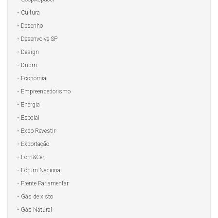
Cultura
Desenho
Desenvolve SP
Design
Dnpm
Economia
Empreendedorismo
Energia
Esocial
Expo Revestir
Exportação
Forn&Cer
Fórum Nacional
Frente Parlamentar
Gás de xisto
Gás Natural