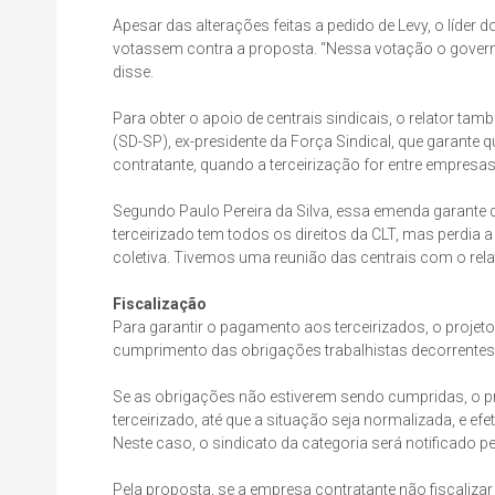
Apesar das alterações feitas a pedido de Levy, o líde
votassem contra a proposta. “Nessa votação o governo
disse.
Para obter o apoio de centrais sindicais, o relator ta
(SD-SP), ex-presidente da Força Sindical, que garante
contratante, quando a terceirização for entre empre
Segundo Paulo Pereira da Silva, essa emenda garante q
terceirizado tem todos os direitos da CLT, mas perdia
coletiva. Tivemos uma reunião das centrais com o rel
Fiscalização
Para garantir o pagamento aos terceirizados, o projeto 
cumprimento das obrigações trabalhistas decorrentes
Se as obrigações não estiverem sendo cumpridas, o pr
terceirizado, até que a situação seja normalizada, e e
Neste caso, o sindicato da categoria será notificado
Pela proposta, se a empresa contratante não fiscalizar 