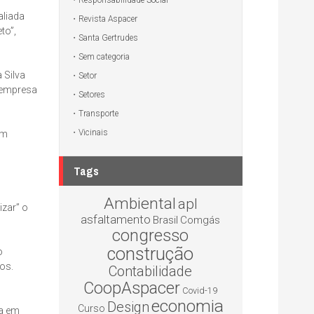
Responsabilidade Social
aliada
Revista Aspacer
to”,
Santa Gertrudes
Sem categoria
 Silva
Setor
a empresa
Setores
Transporte
Vicinais
Um
Tags
Ambiental
apl
izar” o
asfaltamento
Brasil
Comgás
congresso
construção
o
dos.
Contabilidade
CoopAspacer
Covid-19
economia
Design
Curso
ia em