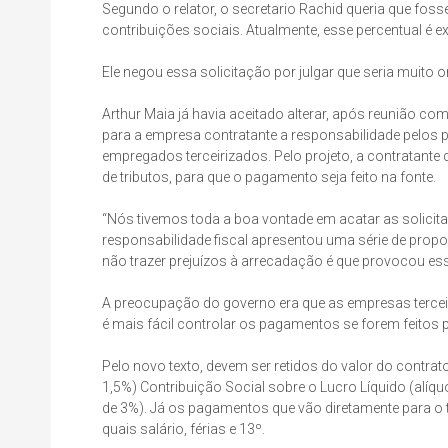
Segundo o relator, o secretario Rachid queria que foss
contribuições sociais. Atualmente, esse percentual é
Ele negou essa solicitação por julgar que seria muito 
Arthur Maia já havia aceitado alterar, após reunião co
para a empresa contratante a responsabilidade pelos 
empregados terceirizados. Pelo projeto, a contratante d
de tributos, para que o pagamento seja feito na fonte.
“Nós tivemos toda a boa vontade em acatar as solicita
responsabilidade fiscal apresentou uma série de propo
não trazer prejuízos à arrecadação é que provocou esse 
A preocupação do governo era que as empresas tercei
é mais fácil controlar os pagamentos se forem feitos 
Pelo novo texto, devem ser retidos do valor do contrat
1,5%) Contribuição Social sobre o Lucro Líquido (alíqu
de 3%). Já os pagamentos que vão diretamente para o t
quais salário, férias e 13º.