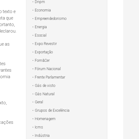
Dnpm
Economia
 texto e
ota que
Empreendedorismo
ortanto,
Energia
declarou.
Esocial
Expo Revestir
ue as
Exportação
Forn&Cer
tes
Fórum Nacional
vantes
nomia
Frente Parlamentar
Gás de xisto
Gás Natural
Geral
xto,
Grupos de Excelência
Homenagem
icações
Icms
Indústria