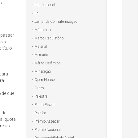
ra
Internacional
IPI
Jantar de Confraternização
Máquinas
a passar
Marco Regulatório
os a
Material
 título
Mercado
Mérito Cerâmico
Mineração
para
Open House
ra.
Outro
 de que
Palestra
Pauta Fiscal
a de
Politíca
(alíquota
Prêmio Aspacer
re os
Prêmio Nacional