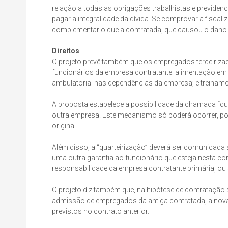
relação a todas as obrigações trabalhistas e previden
pagar a integralidade da dívida. Se comprovar a fiscali
complementar o que a contratada, que causou o dano o
Direitos
O projeto prevê também que os empregados terceiriza
funcionários da empresa contratante: alimentação em 
ambulatorial nas dependências da empresa; e treiname
A proposta estabelece a possibilidade da chamada “quar
outra empresa. Este mecanismo só poderá ocorrer, por
original.
Além disso, a “quarteirização” deverá ser comunicada a
uma outra garantia ao funcionário que esteja nesta co
responsabilidade da empresa contratante primária, ou s
O projeto diz também que, na hipótese de contrataçã
admissão de empregados da antiga contratada, a nova
previstos no contrato anterior.