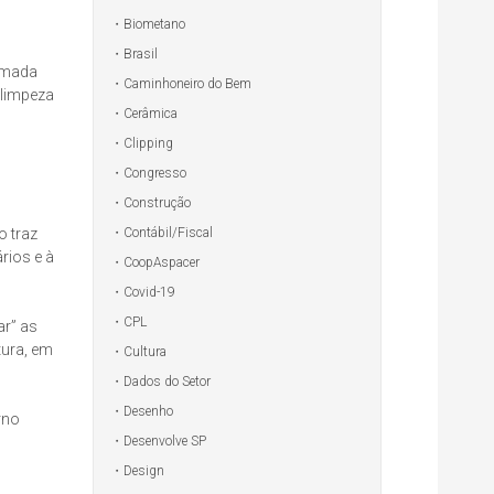
Biometano
Brasil
hamada
Caminhoneiro do Bem
 limpeza
Cerâmica
Clipping
Congresso
Construção
Contábil/Fiscal
o traz
rios e à
CoopAspacer
Covid-19
CPL
ar” as
tura, em
Cultura
Dados do Setor
Desenho
rno
Desenvolve SP
Design