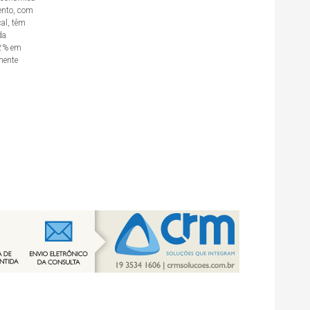
ento, com
cal, têm
da
,2% em
mente