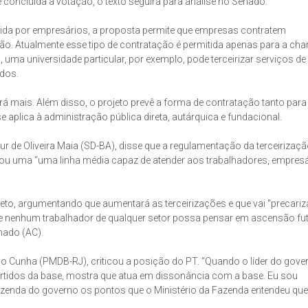
 concluída a votação, o texto seguirá para análise no Senado.
ndida por empresários, a proposta permite que empresas contratem
ção. Atualmente esse tipo de contratação é permitida apenas para a c
, uma universidade particular, por exemplo, pode terceirizar serviços de
ados.
rá mais. Além disso, o projeto prevê a forma de contratação tanto para
plica à administração pública direta, autárquica e fundacional.
ur de Oliveira Maia (SD-BA), disse que a regulamentação da terceirizaçã
cou uma “uma linha média capaz de atender aos trabalhadores, empresá
to, argumentando que aumentará as terceirizações e que vai “precariz
que nenhum trabalhador de qualquer setor possa pensar em ascensão fu
hado (AC).
o Cunha (PMDB-RJ), criticou a posição do PT. “Quando o líder do gove
tidos da base, mostra que atua em dissonância com a base. Eu sou
azenda do governo os pontos que o Ministério da Fazenda entendeu que