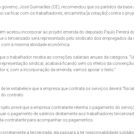
r do governo, José Guimarães (CE), recomendou que os partidos da base 
 vai ficar com os trabalhadores, encaminha [a votação] contra o proje
mbém aceitou incorporar ao projeto emenda do deputado Paulo Pereira da
 que o terceirizado será representado pelo sindicato dos empregados d
sas com a mesma atividade econômica.
ue o trabalhador receba as correções salariais anuais da categoria. “
 a representação sindical, acabava ficando sem os efeitos da convenção
ator e, com a incorporação da emenda, vamos apoiar o texto.”
de lei estabelece que a empresa que contrata os serviços deverá “fiscal
 do contrato.
ojeto prevê que a empresa contratante retenha o pagamento do serviç
fetuar o pagamento de salários diretamente aos trabalhadores terceiriza
 pela contratante para acompanhar os pagamentos.
corretamente a terceirizada, ela passará a ter responsabilidade solidár