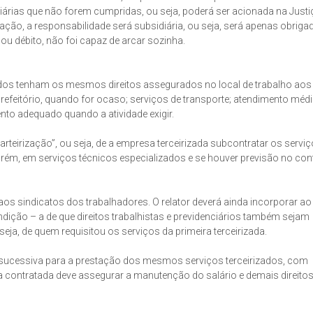
ciárias que não forem cumpridas, ou seja, poderá ser acionada na Justi
zação, a responsabilidade será subsidiária, ou seja, será apenas obriga
u débito, não foi capaz de arcar sozinha.
dos tenham os mesmos direitos assegurados no local de trabalho aos
refeitório, quando for ocaso; serviços de transporte; atendimento méd
nto adequado quando a atividade exigir.
teirização”, ou seja, de a empresa terceirizada subcontratar os serviç
ém, em serviços técnicos especializados e se houver previsão no con
os sindicatos dos trabalhadores. O relator deverá ainda incorporar ao 
ndição – a de que direitos trabalhistas e previdenciários também sejam
eja, de quem requisitou os serviços da primeira terceirizada.
o sucessiva para a prestação dos mesmos serviços terceirizados, com
 contratada deve assegurar a manutenção do salário e demais direito