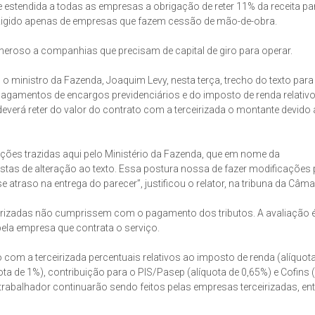
e estendida a todas as empresas a obrigação de reter 11% da receita pa
 exigido apenas de empresas que fazem cessão de mão-de-obra.
oneroso a companhias que precisam de capital de giro para operar.
m o ministro da Fazenda, Joaquim Levy, nesta terça, trecho do texto par
pagamentos de encargos previdenciários e do imposto de renda relativ
everá reter do valor do contrato com a terceirizada o montante devido a
ções trazidas aqui pelo Ministério da Fazenda, que em nome da
stas de alteração ao texto. Essa postura nossa de fazer modificações 
atraso na entrega do parecer”, justificou o relator, na tribuna da Câma
rizadas não cumprissem com o pagamento dos tributos. A avaliação é
pela empresa que contrata o serviço.
o com a terceirizada percentuais relativos ao imposto de renda (alíquot
ota de 1%), contribuição para o PIS/Pasep (alíquota de 0,65%) e Cofins 
rabalhador continuarão sendo feitos pelas empresas terceirizadas, ent