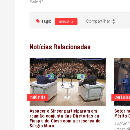
Fonte: G1
Tags:
Compartilhar
industria
Notícias Relacionadas
Indústria
Cerâmic
Aspacer e Sincer participaram em
Setor 
reunião conjunta das Diretorias da
Mérito 
Fiesp e do Ciesp com a presença de
A ASPACER
Sérgio Moro
uma ediçã