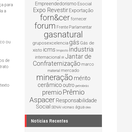
Empreendedorismo
Esocial
ça para
Expo Revestir
Exportação
da a
forn&cer
fornecer
forum
Frente Parlamentar
gasnatural
gás
ico ou
gruposexcelencia
Gás de
industria
icms
xisto
Imposto
Jantar de
internacional
IR
os de
Confraternização
marco
trato
mercado
material
mineração
mérito
cerâmico
outro
texto
petrobrás
Prêmio
premio
Aspacer
Responsabilidade
Social
água
SENAI
vicinais
óleo
s
Notícias Recentes