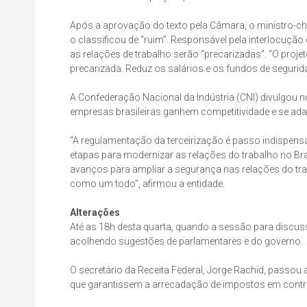
Após a aprovação do texto pela Câmara, o ministro-chef
o classificou de “ruim”. Responsável pela interlocuç
as relações de trabalho serão “precarizadas”. “O projeto
precarizada. Reduz os salários e os fundos de segurid
A Confederação Nacional da Indústria (CNI) divulgou n
empresas brasileiras ganhem competitividade e se ad
“A regulamentação da terceirização é passo indispen
etapas para modernizar as relações do trabalho no Br
avanços para ampliar a segurança nas relações do tra
como um todo”, afirmou a entidade.
Alterações
Até as 18h desta quarta, quando a sessão para discussão
acolhendo sugestões de parlamentares e do governo.
O secretário da Receita Federal, Jorge Rachid, passo
que garantissem a arrecadação de impostos em contra