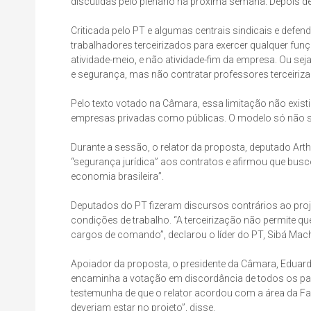
discutidas pelo plenário na próxima semana. Depois de
Criticada pelo PT e algumas centrais sindicais e defe
trabalhadores terceirizados para exercer qualquer fun
atividade-meio, e não atividade-fim da empresa. Ou seja
e segurança, mas não contratar professores terceiriz
Pelo texto votado na Câmara, essa limitação não existi
empresas privadas como públicas. O modelo só não se a
Durante a sessão, o relator da proposta, deputado Arth
“segurança jurídica” aos contratos e afirmou que bus
economia brasileira”.
Deputados do PT fizeram discursos contrários ao proje
condições de trabalho. “A terceirização não permite 
cargos de comando”, declarou o líder do PT, Sibá Mac
Apoiador da proposta, o presidente da Câmara, Eduard
encaminha a votação em discordância de todos os par
testemunha de que o relator acordou com a área da F
deveriam estar no projeto”, disse.