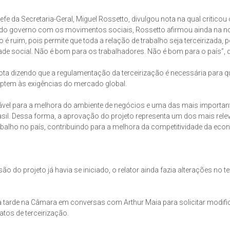
e da Secretaria-Geral, Miguel Rossetto, divulgou nota na qual criticou o
ão do governo com os movimentos sociais, Rossetto afirmou ainda na n
 é ruim, pois permite que toda a relação de trabalho seja terceirizada, p
ade social. Não é bom para os trabalhadores. Não é bom para o país”, 
ota dizendo que a regulamentação da terceirização é necessária para q
aptem às exigências do mercado global.
sável para a melhora do ambiente de negócios e uma das mais importan
asil. Dessa forma, a aprovação do projeto representa um dos mais rele
balho no país, contribuindo para a melhora da competitividade da eco
 do projeto já havia se iniciado, o relator ainda fazia alterações no te
u a tarde na Câmara em conversas com Arthur Maia para solicitar modif
tos de terceirização.