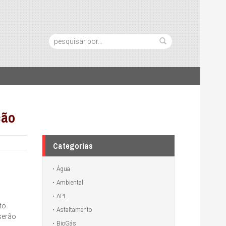
Pesquisa:
ção
Categorias
Água
Ambiental
APL
to
Asfaltamento
 serão
BioGás